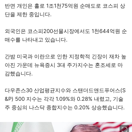
반면 개인은 홀로 1조1천75억원 순매도로 코스피 상
단을 제한 중입니다.
외국인은 코스피200선물시장에서도 1천644억원 순
매수를 나타내고 있습니다.
간밤 미국과 이란으로 인한 지정학적 긴장이 재차 높
아진 가운데 뉴욕증시 3대 주가지수는 혼조세로 마
감했습니다.
다우존스30 산업평균지수와 스탠더드앤드푸어스(S
&P) 500 지수는 각각 1.09%와 0.28% 내렸고, 기술
주 중심의 나스닥 종합지수는 0.20% 상승했습니다.
이미지 크게 보기