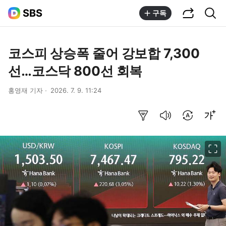
공유하기
통합검색
SBS
구독
코스피 상승폭 줄어 강보합 7,300
선…코스닥 800선 회복
홍영재 기자
2026. 7. 9. 11:24
요약보기
음성으로 듣기
번역 설정
글씨크기 조절하기
이미지 크게 보기