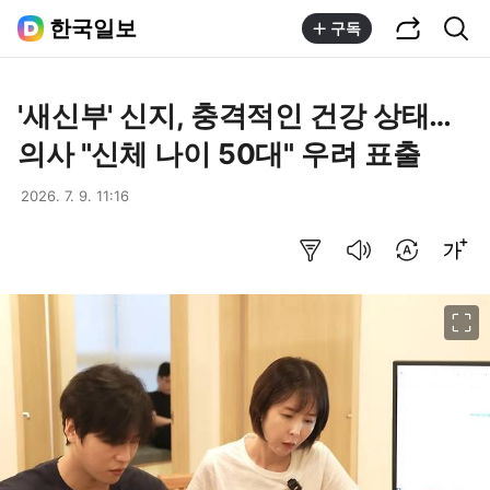
공유하기
통합검색
한국일보
구독
'새신부' 신지, 충격적인 건강 상태…
의사 "신체 나이 50대" 우려 표출
2026. 7. 9. 11:16
요약보기
음성으로 듣기
번역 설정
글씨크기 조절하기
이미지 크게 보기