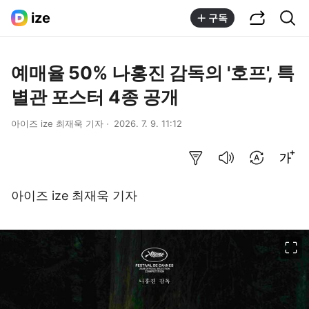
공유하기
통합검색
ize
구독
예매율 50% 나홍진 감독의 '호프', 특
별관 포스터 4종 공개
아이즈 ize 최재욱 기자
2026. 7. 9. 11:12
요약보기
음성으로 듣기
번역 설정
글씨크기 조절하기
아이즈 ize 최재욱 기자
이미지 크게 보기