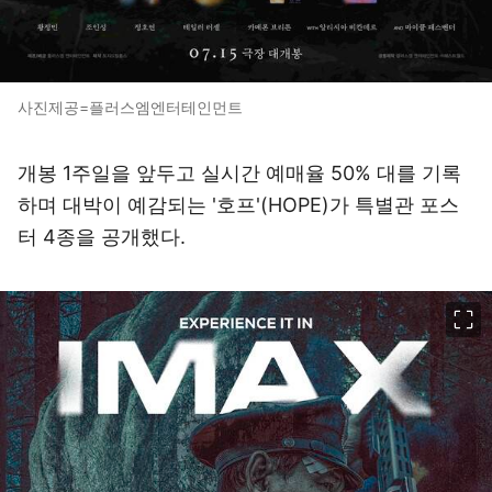
사진제공=플러스엠엔터테인먼트
개봉 1주일을 앞두고 실시간 예매율 50% 대를 기록
하며 대박이 예감되는 '호프'(HOPE)가 특별관 포스
터 4종을 공개했다.
이미지 크게 보기