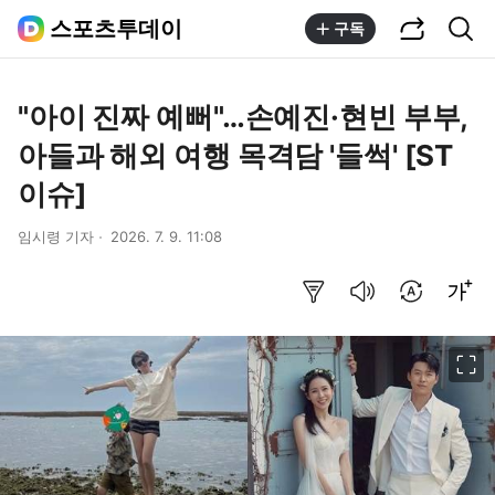
공유하기
통합검색
스포츠투데이
구독
"아이 진짜 예뻐"…손예진·현빈 부부,
아들과 해외 여행 목격담 '들썩' [ST
이슈]
임시령 기자
2026. 7. 9. 11:08
요약보기
음성으로 듣기
번역 설정
글씨크기 조절하기
이미지 크게 보기