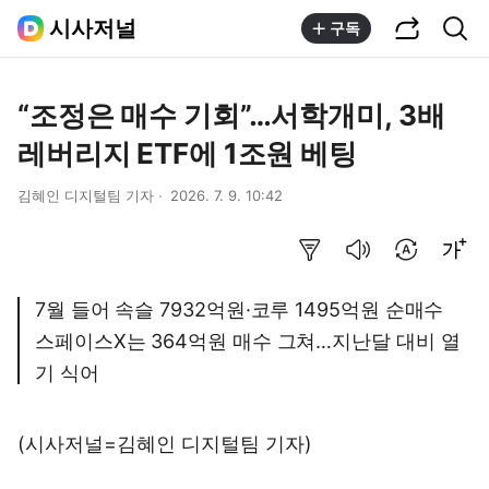
공유하기
통합검색
시사저널
구독
“조정은 매수 기회”…서학개미, 3배
레버리지 ETF에 1조원 베팅
김혜인 디지털팀 기자
2026. 7. 9. 10:42
요약보기
음성으로 듣기
번역 설정
글씨크기 조절하기
7월 들어 속슬 7932억원·코루 1495억원 순매수
스페이스X는 364억원 매수 그쳐…지난달 대비 열
기 식어
(시사저널=김혜인 디지털팀 기자)