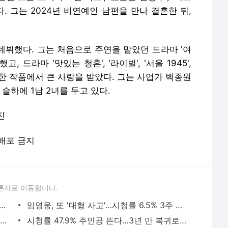
. 그는 2024년 비연예인 남편을 만나 결혼한 뒤,
로 데뷔했다. 그는 처음으로 주연을 맡았던 드라마 '여
드라마 '맛있는 청혼', '라이벌', '서울 1945',
다양한 작품에서 큰 사랑을 받았다. 그는 사업가 백종원
 슬하에 1남 2녀를 두고 있다.
진
재배포 금지
론사로 이동합니다.
 '자체 최고 경신'…트라우마 극복→해피 엔딩→후속작에 바톤터치한 ENA 드라마
임영웅, 또 '대형 사고'…시청률 6.5% 3주 연속 '1위'→넷플릭스 4위 급상승한 韓 예능 ('산골총각
1년 만에 뒤집혔다…'25.1%' 김부장 흥행 불씨→'TOP10 재진입' 역주행 신화 쓴 韓 드라마
시청률 47.9% 주인공 뜬다…3년 만 복귀로 벌써 반응 뜨거운 韓 드라마