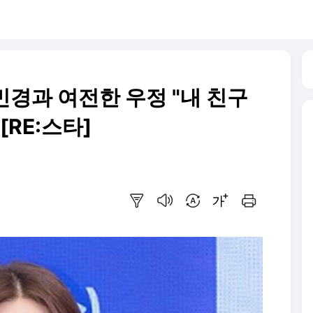
김민경과 여전한 우정 "내 친구
[RE:스타]
요약보기
음성으로 듣기
번역 설정
글씨크기 조절하기
인쇄하기