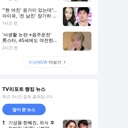
"'현 여친' 윤가이 있는데"…
아이유, '전 남친' 장기하 노
래 언급에 갑론을박
1시간 전
'사생활 논란→음주운전'
男스타, 45세에도 여전한
꽃미모…母과 달달한 시간
2시간 전
[RE:스타]
이슈NOW
더보기
TV리포트 랭킹 뉴스
최근 3시간 집계 결과입니다.
많이 본 뉴스
1
기성용·한혜진, 외식 후