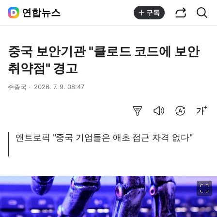
공유하기
통합검색
연합뉴스
구독
중국 보안기관 "클로드 코드에 보안
취약점" 경고
주종국
2026. 7. 9. 08:47
요약보기
음성으로 듣기
번역 설정
글씨크기 조절하기
앤트로픽 "중국 기업들은 애초 접근 자격 없다"
이미지 크게 보기