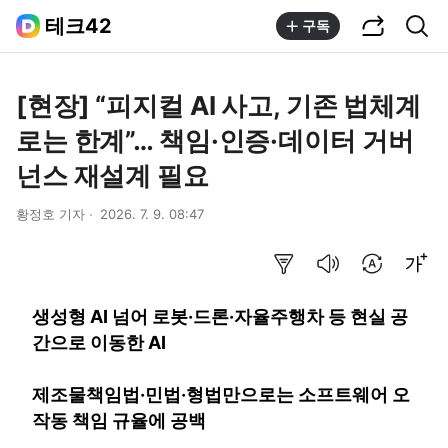
공유하기
통합검색
테크42
구독
[현장] “피지컬 AI 사고, 기존 법체계
로는 한계”… 책임·인증·데이터 거버
넌스 재설계 필요
황정호 기자
2026. 7. 9. 08:47
요약보기
음성으로 듣기
번역 설정
글씨크기 조절하기
생성형 AI 넘어 로봇·드론·자율주행차 등 현실 공
간으로 이동한 AI
제조물책임법·민법·형법만으로는 소프트웨어 오
작동 책임 규율에 공백