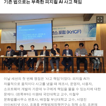
기존 법으로는 부족한 피지컬 AI 사고 책임
이미지 크게 보기
이날 세션의 첫 번째 쟁점은 ‘사고 책임’이었다. 피지컬 AI가
자율적으로 움직이다 사고를 냈을 때 제조사, 운영자, 사용자,
소프트웨어 개발자 가운데 누구에게 책임을 물을 수 있는지에 대한
문제다. (왼쪽부터) 이원태 국민대학교 교수, 이철우
문화법률사무소 변호사, 배정철 부산대학교 교수, 서영진
아이씨티넷 이사, 조용호 변혁법제정책연구소 정책 소장, 조윤재