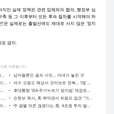
독도 해양조사 했다고… 日 “사전동의 없이” 항의
여수 오동도 해상서 모터보트 전복… 1명 사망·1명 실종
立秋 지나도 폭염…온열질환자 10년 새 3배로 늘었다
李대통령 ‘ISA·주가누르기 방지법’ 재검토에 與 “환영” 野 “졸속”
면목동 주택가서 60대 지인간 흉기 난동… 둘 다 사망
손현보 목사, 美 백악관서 트럼프 접견 “가족 초청해줘서 감사”
가족 생계 위해 벼랑끝 시작, 3000원 추어탕으로 연매출 150억원 대박
中 광물 의존 끊겠다는 美, 4조원 투자 발표… 고려아연 제련소도 언급
서비스 약관/정책
 글쓴이에 있으며, Daum의 입장과 다를 수 있습니다.