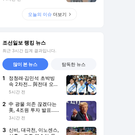
2
中 광물 의존 끊겠다는
美, 4조원 투자 발표…
고려아연 제련소도 언급
3시간 전
3
신비, 대극천, 이노센스,
설홍... 요즘 복숭아 품종
이름입니다
9시간 전
4
스마트폰 배터리 유난히
빨리 닳는 분, 5가지 해
결 방법
9시간 전
5
이한범, 벨기에 데뷔전
부터 MOM… 풀타임 뛰
며 3대0 완승 이끌어
4시간 전
서비스 바로가기
뉴스
연예
스포츠