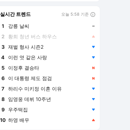
8
임영웅 데뷔 10주년
,하락
9
우주떡집
,하락
10
하영 배우
,상승
조선일보
PICK
오늘의 이슈
부동산 치솟으니 커지는
‘집’안싸움
14시간 전
콜롬비아 마약 조직원들,
드론 배우려 우크라 용병
입대
14시간 전