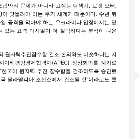
의 원자력추진잠수함 건조 논의와도 비슷하다는 지
아시아태평양경제협력체(APEC) 정상회의를 계기로
“한국이 원자력 추진 잠수함을 건조하도록 승인했
“미국 필라델피아 조선소에서 건조될 것”이라고도 했
도 실제 추진은 간단하지 않다. 한국이 원잠을 건조
정 문제, 미국의 기술 이전 범위, 군사용 핵물질 사
 심사, 의회의 비확산 우려 등 복잡한 절차를 거쳐야
럼프의 ‘승인 발언’ 이후 반년이 지나서야 첫 공식
우라늄 농축·사용후핵연료 재처리 문제 등을 논의했
 했지만, 군사용 원자력 활용은 미국법상 별도 합의
다.
. 트럼프는 지난달 G7 정상회의에서 이재명 대통령