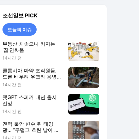
챗GPT 스피커 내년 출시
전망
14시간 전
전력 불안 변수 된 태양
광… “무덥고 흐린 날이 가
장 걱정”
14시간 전
오늘의 이슈
더보기
조선일보 랭킹 뉴스
최근 3시간 집계 결과입니다.
많이 본 뉴스
탐독한 뉴스
1
정청래·김민석 초박빙
속 2차전... 與전대 오늘
제주·인천 경선
5시간 전