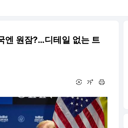
국엔 원잠?…디테일 없는 트
번역 설정
글씨크기 조절하기
인쇄하기