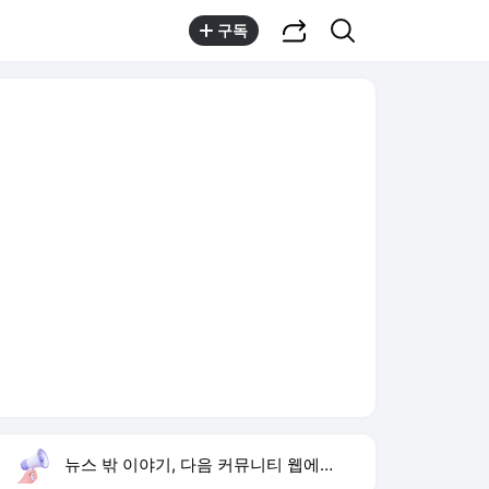
공유하기
검색
구독
뉴스 밖 이야기, 다음 커뮤니티 웹에서 보기
실시간 트렌드
오늘 5:58 기준
툴팁보기
1
강릉 날씨
,유지
2
황희 청년 버스 하우스
,상승
3
재벌 형사 시즌2
,하락
4
이런 엿 같은 사랑
,하락
5
이정후 결승타
,신규
6
이 대통령 제도 점검
,신규
7
하리수 미키정 이혼 이유
,하락