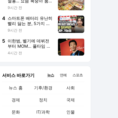
뉴스 홈
기후/환경
사회
경제
정치
국제
문화
IT/과학
인물
지식/칼럼
연재
배열설명서