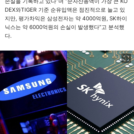
손실을 기록하고 있다”며 “순자산총액이 가장 큰 KO
DEX와TIGER 기준 순유입액은 점진적으로 늘고 있
지만, 평가차익은 삼성전자는 약 4000억원, SK하이
닉스는 약 6000억원의 손실이 발생했다”고 분석했
다.
이미지 크게 보기