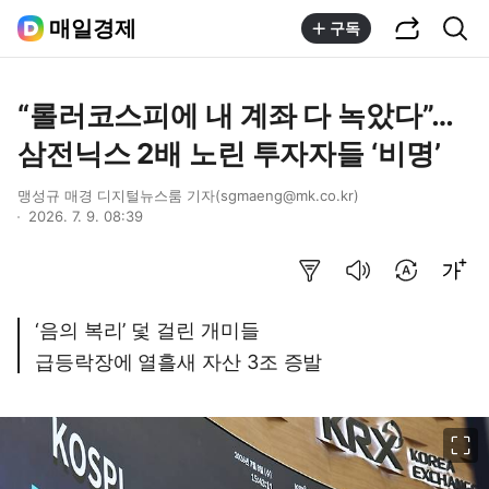
공유하기
통합검색
매일경제
구독
“롤러코스피에 내 계좌 다 녹았다”…
삼전닉스 2배 노린 투자자들 ‘비명’
맹성규 매경 디지털뉴스룸 기자(sgmaeng@mk.co.kr)
2026. 7. 9. 08:39
요약보기
음성으로 듣기
번역 설정
글씨크기 조절하기
‘음의 복리’ 덫 걸린 개미들
급등락장에 열흘새 자산 3조 증발
이미지 크게 보기