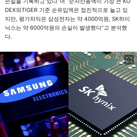
손실을 기록하고 있다”며 “순자산총액이 가장 큰 KO
DEX와TIGER 기준 순유입액은 점진적으로 늘고 있
지만, 평가차익은 삼성전자는 약 4000억원, SK하이
닉스는 약 6000억원의 손실이 발생했다”고 분석했
다.
이미지 크게 보기