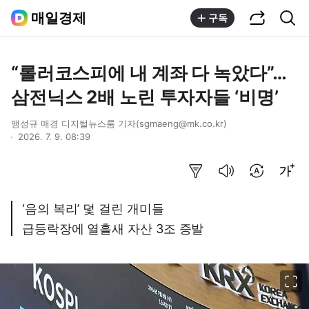
공유하기
통합검색
매일경제
구독
“롤러코스피에 내 계좌 다 녹았다”…
삼전닉스 2배 노린 투자자들 ‘비명’
맹성규 매경 디지털뉴스룸 기자(sgmaeng@mk.co.kr)
2026. 7. 9. 08:39
요약보기
음성으로 듣기
번역 설정
글씨크기 조절하기
‘음의 복리’ 덫 걸린 개미들
급등락장에 열흘새 자산 3조 증발
이미지 크게 보기