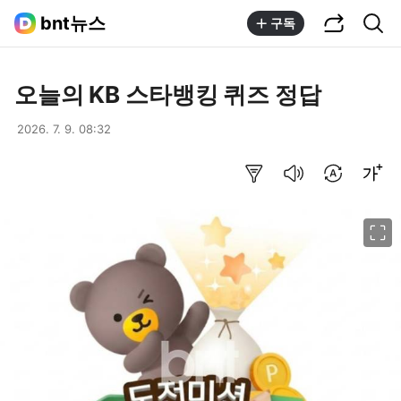
공유하기
통합검색
bnt뉴스
구독
오늘의 KB 스타뱅킹 퀴즈 정답
2026. 7. 9. 08:32
요약보기
음성으로 듣기
번역 설정
글씨크기 조절하기
이미지 크게 보기