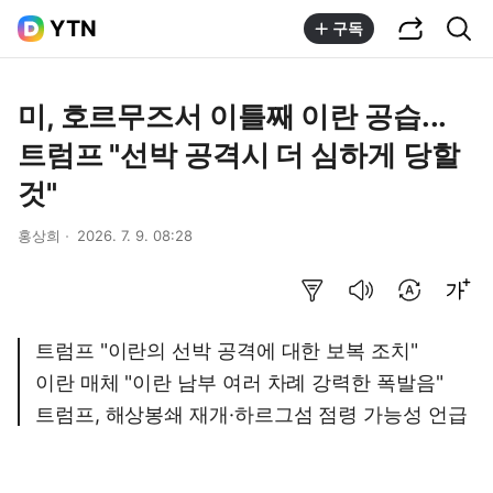
공유하기
통합검색
YTN
구독
미, 호르무즈서 이틀째 이란 공습...
트럼프 "선박 공격시 더 심하게 당할
것"
홍상희
2026. 7. 9. 08:28
요약보기
음성으로 듣기
번역 설정
글씨크기 조절하기
트럼프 "이란의 선박 공격에 대한 보복 조치"
이란 매체 "이란 남부 여러 차례 강력한 폭발음"
트럼프, 해상봉쇄 재개·하르그섬 점령 가능성 언급