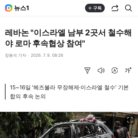
공유하기
통합검색
뉴스1
구독
레바논 "이스라엘 남부 2곳서 철수해
야 로마 후속협상 참여"
장용석 기자
2026. 7. 9. 08:26
요약보기
음성으로 듣기
번역 설정
글씨크기 조절하기
15~16일 '헤즈볼라 무장해제·이스라엘 철수' 기본
합의 후속 논의
이미지 크게 보기