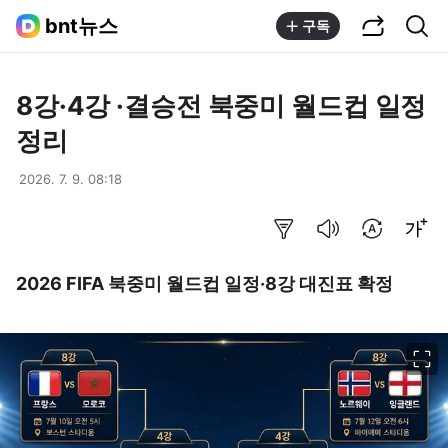
공유하기
통합검색
bnt뉴스
구독
8강·4강 ·결승전 북중미 월드컵 일정
정리
2026. 7. 9. 08:18
요약보기
음성으로 듣기
번역 설정
글씨크기 조절하기
2026 FIFA 북중미 월드컵 일정·8강 대진표 확정
이미지 크게 보기