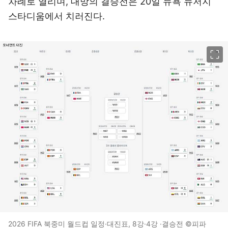
차례로 열리며, 대망의 결승전은 20일 뉴욕 뉴저지
스타디움에서 치러진다.
이미지 크게 보기
2026 FIFA 북중미 월드컵 일정·대진표, 8강·4강 ·결승전 ©피파