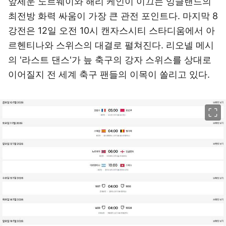
앞세운 노르웨이와 해리 케인이 이끄는 잉글랜드의
최전방 화력 싸움이 가장 큰 관전 포인트다. 마지막 8
강전은 12일 오전 10시 캔자스시티 스타디움에서 아
르헨티나와 스위스의 대결로 펼쳐진다. 리오넬 메시
의 '라스트 댄스'가 늪 축구의 강자 스위스를 상대로
이어질지 전 세계 축구 팬들의 이목이 쏠리고 있다.
이미지 크게 보기