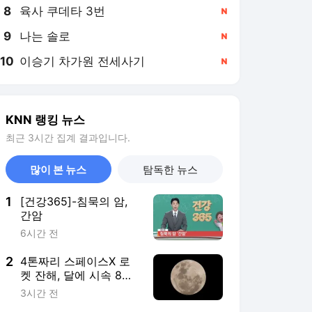
8
육사 쿠데타 3번
,신규
9
나는 솔로
,신규
10
이승기 차가원 전세사기
,신규
KNN 랭킹 뉴스
최근 3시간 집계 결과입니다.
많이 본 뉴스
탐독한 뉴스
1
[건강365]-침묵의 암,
간암
6시간 전
2
4톤짜리 스페이스X 로
켓 잔해, 달에 시속 8천
700㎞ 충돌
3시간 전