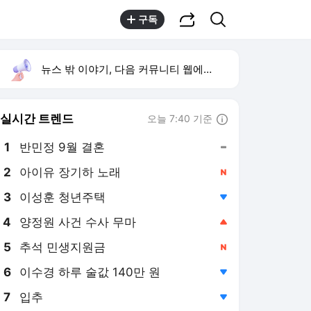
공유하기
검색
구독
뉴스 밖 이야기, 다음 커뮤니티 웹에서 보기
실시간 트렌드
오늘 7:40 기준
툴팁보기
1
반민정 9월 결혼
,유지
2
아이유 장기하 노래
,신규
3
이성훈 청년주택
,하락
4
양정원 사건 수사 무마
,상승
5
추석 민생지원금
,신규
6
이수경 하루 술값 140만 원
,하락
7
입추
,하락