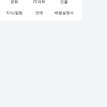
문화
IT/과학
인물
지식/칼럼
연재
배열설명서