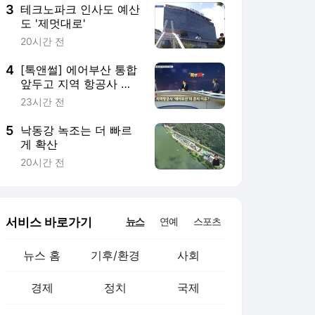
3
테크노파크 인사도 예산
도 '제멋대로'
20시간 전
4
[톡앤썰] 에어부산 통합
앞두고 지역 항공사 존
치 필요성 제기
23시간 전
5
낙동강 녹조는 더 빠르
게 확산
20시간 전
서비스 바로가기
뉴스
연예
스포츠
뉴스 홈
기후/환경
사회
경제
정치
국제