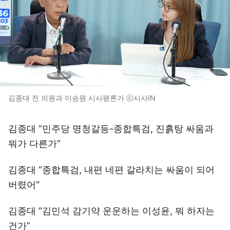
김종대 전 의원과 이승원 시사평론가 ⓒ시사IN
김종대 “민주당 명청갈등-종합특검, 진흙탕 싸움과
뭐가 다른가”
김종대 “종합특검, 내편 네편 갈라치는 싸움이 되어
버렸어”
김종대 “김민석 감기약 운운하는 이성윤, 뭐 하자는
건가”