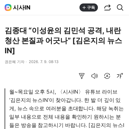
공유하기
통합검색
시사IN
구독
김종대 “이성윤의 김민석 공격, 내란
청산 본질과 어긋나” [김은지의 뉴스
IN]
권은혜 기자
2026. 7. 9. 08:13
요약보기
음성으로 듣기
번역 설정
글씨크기 조절하기
월~목요일 오후 5시, 〈시사IN〉 유튜브 라이브
‘김은지의 뉴스IN’이 찾아갑니다. 한 발 더 깊이 있
게, 뉴스 속으로 여러분을 초대합니다. 해당 녹취는
일부 내용으로 전체 내용을 확인하기 원하시는 분
들은 방송을 참고하시기 바랍니다. [김은지의 뉴스I