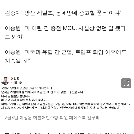
김종대 “방산 세일즈, 동네방네 광고할 품목 아냐”
이승원 “미·이란 간 종전 MOU, 사실상 없던 일 됐다
고 봐야”
이승원 “미국과 유럽 간 균열, 트럼프 퇴임 이후에도
계속될 것”
이미지 크게 보기
7월8일 이성윤 더불어민주당 의원 페이스북 갈무리