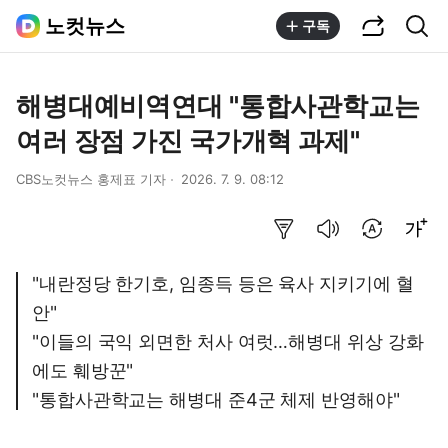
공유하기
통합검색
노컷뉴스
구독
해병대예비역연대 "통합사관학교는
여러 장점 가진 국가개혁 과제"
CBS노컷뉴스 홍제표 기자
2026. 7. 9. 08:12
요약보기
음성으로 듣기
번역 설정
글씨크기 조절하기
"내란정당 한기호, 임종득 등은 육사 지키기에 혈
안"
"이들의 국익 외면한 처사 여럿…해병대 위상 강화
에도 훼방꾼"
"통합사관학교는 해병대 준4군 체제 반영해야"