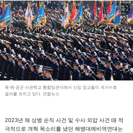
이미지 크게 보기
육·해·공군 사관학교 통합임관식에서 신임 장교들이 국가수호
결의를 외치고 있다. 연합뉴스
2023년 채 상병 순직 사건 및 수사 외압 사건 때 적
극적으로 개혁 목소리를 냈던 해병대예비역연대는