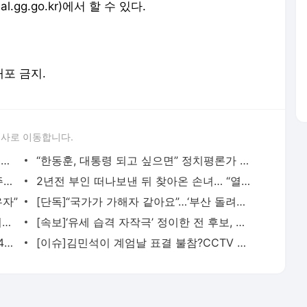
g.go.kr)에서 할 수 있다.
배포 금지.
론사로 이동합니다.
[속보]李부동산정책 ‘잘못’ 59.3%…4050도 등돌려-한길리서치
“한동훈, 대통령 되고 싶으면” 정치평론가 제안
[속보]‘이언주 합성음란물’ 제작·유포 민주당원 제명
2년전 부인 떠나보낸 뒤 찾아온 손녀… “열흘전 태어났지만 아직도 못 안아봐”[파워인터뷰]
우자”
[단독]“국가가 가해자 같아요”…‘부산 돌려차기’ 피해자의 울분
한동훈 “국방장관이 탈영병 출신? 사실이라면 초대형 국정농단”…국힘 “안규백 사퇴해야”
[속보]‘유세 습격 자작극’ 정이한 전 후보, 결국 구속
호남반도체? ‘정부압력’52.8% ‘기업결정’40.4%-여론조사공정
[이슈]김민석이 계엄날 표결 불참?CCTV 보니