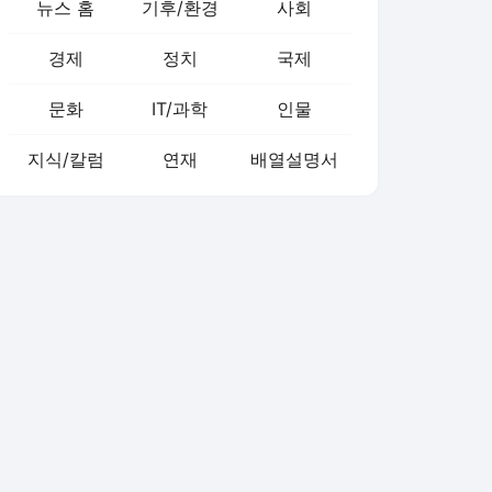
뉴스 홈
기후/환경
사회
경제
정치
국제
문화
IT/과학
인물
지식/칼럼
연재
배열설명서