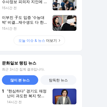
수사정보 피의자 지인에 유
출 의혹
15시간 전
이부진 子도 입증 ‘수능대
박’ 비결…재수생도 다 한다
는데
15시간 전
오늘 이슈 & 뉴스
더보기
문화일보 랭킹 뉴스
최근 3시간 집계 결과입니다.
많이 본 뉴스
탐독한 뉴스
1
“한심하다” 경기도 재정
난이 과도한 복지 탓이
란 지적에 대한 추미애
14시간 전
의 말