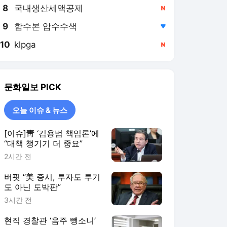
8
국내생산세액공제
,신규
9
합수본 압수수색
,하락
10
klpga
,신규
문화일보
PICK
오늘 이슈 & 뉴스
[이슈]靑 ‘김용범 책임론’에
“대책 챙기기 더 중요”
2시간 전
버핏 “美 증시, 투자도 투기
도 아닌 도박판”
3시간 전
현직 경찰관 ‘음주 뺑소니’