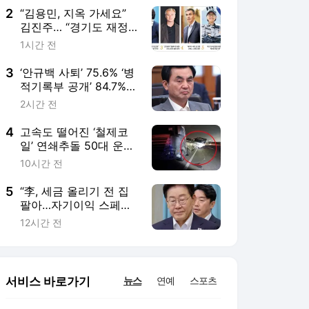
2
“김용민, 지옥 가세요”
김진주… “경기도 재정
비상” 추미애[금주의 인
1시간 전
물]
3
‘안규백 사퇴’ 75.6% ‘병
적기록부 공개’ 84.7%-
개혁연구원
2시간 전
4
고속도 떨어진 ‘철제코
일’ 연쇄추돌 50대 운전
자 참변
10시간 전
5
“李, 세금 올리기 전 집
팔아…자기이익 스페셜
리스트” 장동혁의 말
12시간 전
서비스 바로가기
뉴스
연예
스포츠