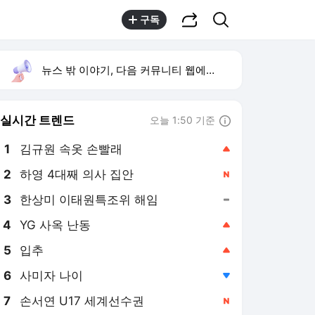
공유하기
검색
구독
뉴스 밖 이야기, 다음 커뮤니티 웹에서 보기
실시간 트렌드
오늘 1:50 기준
툴팁보기
1
김규원 속옷 손빨래
,상승
2
하영 4대째 의사 집안
,신규
3
한상미 이태원특조위 해임
,유지
4
YG 사옥 난동
,상승
5
입추
,상승
6
사미자 나이
,하락
7
손서연 U17 세계선수권
,신규