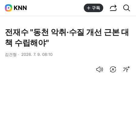
공유하기
통합검색
KNN
구독
전재수 "동천 악취·수질 개선 근본 대
책 수립해야"
김건형
2026. 7. 9. 08:10
음성으로 듣기
번역 설정
글씨크기 조절하기