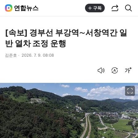
공유하기
통합검색
연합뉴스
구독
[속보] 경부선 부강역∼서창역간 일
반 열차 조정 운행
김준호
2026. 7. 9. 08:08
음성으로 듣기
번역 설정
글씨크기 조절하기
이미지 크게 보기