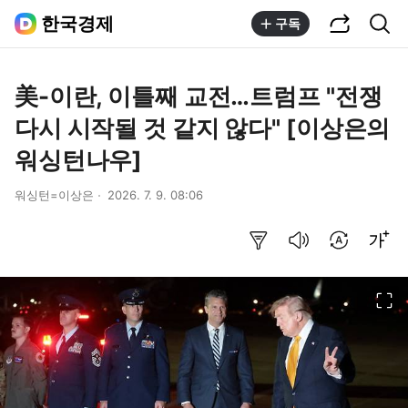
공유하기
통합검색
한국경제
구독
美-이란, 이틀째 교전…트럼프 "전쟁
다시 시작될 것 같지 않다" [이상은의
워싱턴나우]
워싱턴=이상은
2026. 7. 9. 08:06
요약보기
음성으로 듣기
번역 설정
글씨크기 조절하기
이미지 크게 보기