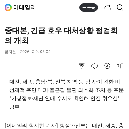
공유하기
통합검색
이데일리
구독
중대본, 긴급 호우 대처상황 점검회
의 개최
함지현
2026. 7. 9. 08:04
요약보기
음성으로 듣기
번역 설정
글씨크기 조절하기
대전, 세종, 충남·북, 전북 지역 등 밤 사이 강한 비
선제적 주민 대피·출근길 불편 최소화 조치 등 주문
"기상정보·재난 안내 수시로 확인해 안전 취우선"
당부
[이데일리 함지현 기자] 행정안전부는 대전, 세종, 충