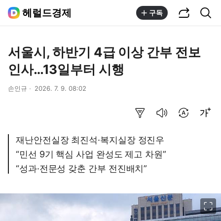
공유하기
통합검색
헤럴드경제
구독
서울시, 하반기 4급 이상 간부 전보
인사…13일부터 시행
손인규
2026. 7. 9. 08:02
요약보기
음성으로 듣기
번역 설정
글씨크기 조절하기
재난안전실장 최진석·복지실장 정진우
“민선 9기 핵심 사업 완성도 제고 차원”
“성과·전문성 갖춘 간부 전진배치”
이미지 크게 보기