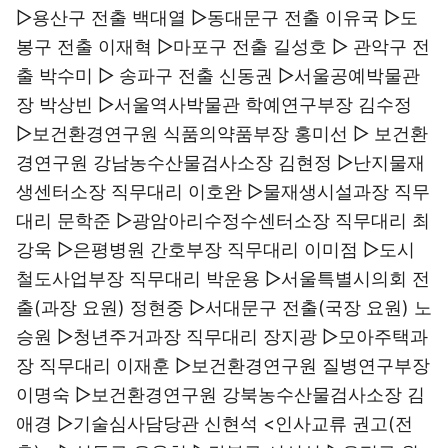
▷용산구 전출 백대열 ▷동대문구 전출 이유국 ▷도
봉구 전출 이재혁 ▷마포구 전출 길성호 ▷ 관악구 전
출 박수미 ▷ 송파구 전출 신동권 ▷서울공예박물관
장 박상빈 ▷서울역사박물관 학예연구부장 김수정
▷보건환경연구원 식품의약품부장 홍미선 ▷ 보건환
경연구원 강남농수산물검사소장 김현정 ▷난지물재
생센터소장 직무대리 이호완 ▷물재생시설과장 직무
대리 문학준 ▷광암아리수정수센터소장 직무대리 최
강욱 ▷은평병원 간호부장 직무대리 이미점 ▷도시
철도사업부장 직무대리 박운용 ▷서울특별시의회 전
출(과장 요원) 정현중 ▷서대문구 전출(국장 요원) 노
승원 ▷청년주거과장 직무대리 장지광 ▷모아주택과
장 직무대리 이재훈 ▷보건환경연구원 질병연구부장
이명숙 ▷보건환경연구원 강북농수산물검사소장 김
애경 ▷기술심사담당관 신현석 <인사교류 권고(전