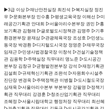
▶3급 이상 ▷재난안전실장 최진석 ▷복지실장 정진
우 ▷문화본부장 민수홍 ▷평생교육국장 이해선 ▷미
래공간기획관 안대희 ▷서울아리수본부장 권민 ▷홍
보기획관 김형래 ▷글로벌도시정책관 김명주 ▷기후
환경본부장 윤재삼 ▷관광체육국장 조성호 ▷민생노
동국장 박경환 ▷디지털도시국장 정영준 ▷재무국장
임재근 ▷민생사법경찰국장 이창석 ▷건설기술정책
관 김용학 ▷주택실장 직무대리 명노준 ▷도시공간
본부장 김창규 ▷균형발전본부장 강석 ▷재정기획관
김설희 ▷규제혁신기획관 조완석 ▷자원회수시설추
진단장 변경옥 ▷주택정책관 이병철 ▷도시철도국장
심재욱 ▷서울아리수본부 부본부장 강필영 ▷정책기
획관 직무대리 강경훈 ▷창조산업기획관 직무대리
조혜정 ▷서울시립대학교 행정처장 직무대리 최선혜
▷건축기획관 직무대리 김동구 ▷도시공간기획관 강