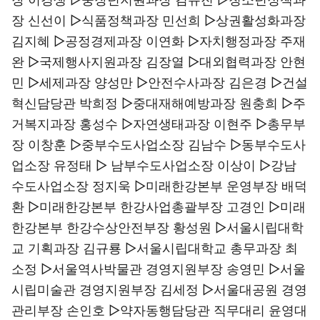
장 신선이 ▷식품정책과장 민선희 ▷상권활성화과장
김지혜 ▷공정경제과장 이연화 ▷자치행정과장 주재
완 ▷국제행사지원과장 김장열 ▷대외협력과장 안현
민 ▷세제과장 양성만 ▷안전수사과장 김은경 ▷건설
혁신담당관 박희정 ▷중대재해예방과장 원충희 ▷주
거복지과장 홍성수 ▷자연생태과장 이현주 ▷총무부
장 이창훈 ▷중부수도사업소장 김남수 ▷동부수도사
업소장 유정태 ▷ 남부수도사업소장 이상이 ▷강남
수도사업소장 정지욱 ▷미래한강본부 운영부장 배덕
환 ▷미래한강본부 한강사업총괄부장 고경인 ▷미래
한강본부 한강수상안전부장 황성원 ▷서울시립대학
교 기획과장 김규룡 ▷서울시립대학교 총무과장 최
소정 ▷서울역사박물관 경영지원부장 송영민 ▷서울
시립미술관 경영지원부장 김세정 ▷서울대공원 경영
관리부장 손인호 ▷약자동행담당관 직무대리 윤영대