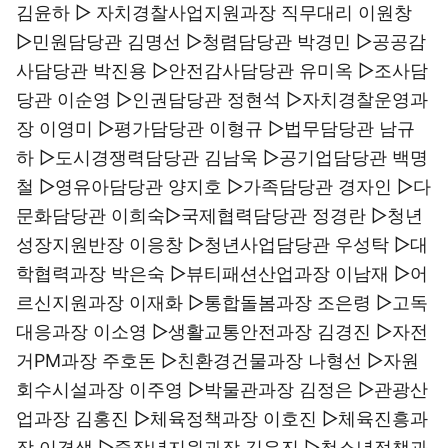
김윤하 ▷ 자치경찰사업지원과장 직무대리 이원창
▷민원담당관 김명선 ▷청렴담당관 박경민 ▷공공감
사담당관 박진용 ▷안전감사담당관 유미옥 ▷조사담
당관 이순영 ▷인권담당관 정현석 ▷자치경찰운영과
장 이영미 ▷평가담당관 이형규 ▷법무담당관 남규
하 ▷도시경쟁력담당관 김남욱 ▷공기업담당관 백명
철 ▷영유아담당관 양지호 ▷가족담당관 경자인 ▷다
문화담당관 이희숙▷국제협력담당관 정경란 ▷청년
성장지원반장 이응창 ▷청년사업담당관 우성탁 ▷대
학협력과장 박은숙 ▷뷰티패션산업과장 이남재 ▷어
르신지원과장 이재화 ▷통합돌봄과장 조은령 ▷고독
대응과장 이소영 ▷생활교통안전과장 김경진 ▷자전
거PM과장 주호돈 ▷친환경건물과장 나형선 ▷자원
회수시설과장 이주영 ▷박물관과장 김정은 ▷관광산
업과장 김홍진 ▷체육정책과장 이호진 ▷체육진흥과
장 이경생 ▷중장년지원과장 김유진 ▷청소년정책과