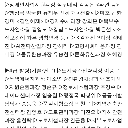
▷장애인자립지원과장 직무대리 김동은 <파견 등>
▷행정국 임국현 유제우 신혜숙 <전출> ▷마포구 한
경미 <겸임해제> ▷경제수사과장 강희은 ▷북부수
도사업소장 김영모 ▷강남수도사업소장 박은섭 <조
직보강에 따른 명칭변경 등> ▷ K컬처전략과장 김태
진 ▷AI전략산업과장 강해라 ▷고령사회대응과장 김
미경 ▷물류환승과장 유승현 ▷문화유산과장 허혜경
▶4급 발령(기술·연구) ▷도시공간전략과장 이광구
▷녹색에너지과장 이소연 ▷친환경차량과장 조기성
▷자원순환과장 정순규 ▷정보시스템과장 추경수 ▷
데이터센터소장 임승철 ▷행정국 박상위 ▷공공개발
담당관 송동욱 ▷품질시험소장 박찬규 ▷지역건축안
전센터장 김영호 ▷도로관리과장 이진오 ▷지하안전
과장 홍현탁 ▷도로시설과장 김근용 ▷서부도로사업