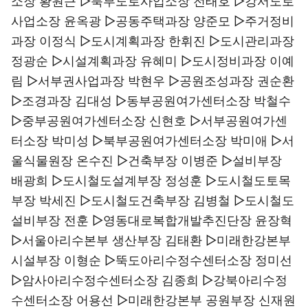
소장 황원근 ▷북부도로사업소장 전태호 ▷강서도로
사업소장 윤옥광 ▷공동주택과장 양준모 ▷주거정비
과장 이정식 ▷도시계획과장 한휘진 ▷도시관리과장
정광순 ▷시설계획과장 유혜미 ▷도시정비과장 이예
림 ▷서부권사업과장 박현우 ▷공원조성과장 권순환
▷조경과장 김대성 ▷동부공원여가센터소장 박철수
▷중부공원여가센터소장 신현호 ▷서부공원여가센
터소장 박미성 ▷북부공원여가센터소장 박미애 ▷서
울식물원장 온수진 ▷건축부장 이병준 ▷설비부장
배광희 ▷도시철도설계부장 정성훈 ▷도시철도토목
부장 박세진 ▷도시철도건축부장 김병철 ▷도시철도
설비부장 전훈 ▷영동대로복합개발추진단장 윤장혁
▷서울아리수본부 생산부장 김태환 ▷미래한강본부
시설부장 이형순 ▷뚝도아리수정수센터소장 정미선
▷암사아리수정수센터소장 김종희 ▷강북아리수정
수센터소장 어용선 ▷미래한강본부 공원부장 신재원