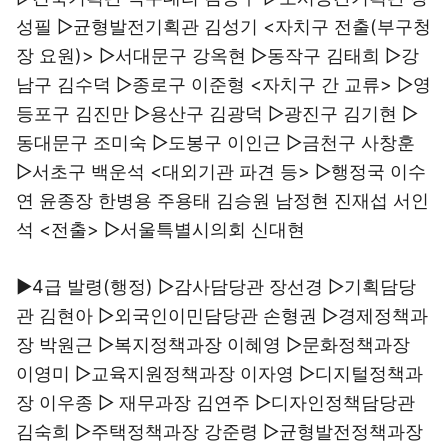
성필 ▷균형발전기획관 김성기 <자치구 전출(부구청
장 요원)> ▷서대문구 강옥현 ▷동작구 김태희 ▷강
남구 김수덕 ▷종로구 이준형 <자치구 간 교류> ▷영
등포구 김진만 ▷용산구 김광덕 ▷광진구 김기현 ▷
동대문구 조미숙 ▷도봉구 이인근 ▷금천구 사창훈
▷서초구 백운석 <대외기관 파견 등> ▷행정국 이수
연 윤종장 한병용 주용태 김승원 남정현 진재섭 서인
석 <전출> ▷서울특별시의회 신대현
▶4급 발령(행정) ▷감사담당관 장선경 ▷기획담당
관 김현아 ▷외국인이민담당관 손형권 ▷경제정책과
장 박원근 ▷복지정책과장 이혜영 ▷문화정책과장
이영미 ▷교육지원정책과장 이자영 ▷디지털정책과
장 이우종 ▷ 재무과장 김연주 ▷디자인정책담당관
김숙희 ▷주택정책과장 강준령 ▷균형발전정책과장