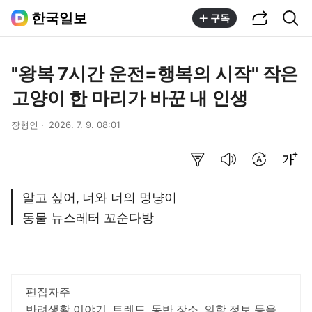
공유하기
통합검색
한국일보
구독
"왕복 7시간 운전=행복의 시작" 작은
고양이 한 마리가 바꾼 내 인생
장형인
2026. 7. 9. 08:01
요약보기
음성으로 듣기
번역 설정
글씨크기 조절하기
알고 싶어, 너와 너의 멍냥이
동물 뉴스레터 꼬순다방
편집자주
반려생활 이야기, 트렌드, 동반 장소, 의학 정보 등을