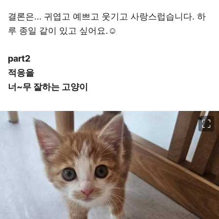
결론은... 귀엽고 예쁘고 웃기고 사랑스럽습니다. 하
루 종일 같이 있고 싶어요.☺️
part2
적응을
너~무 잘하는 고양이
이미지 크게 보기