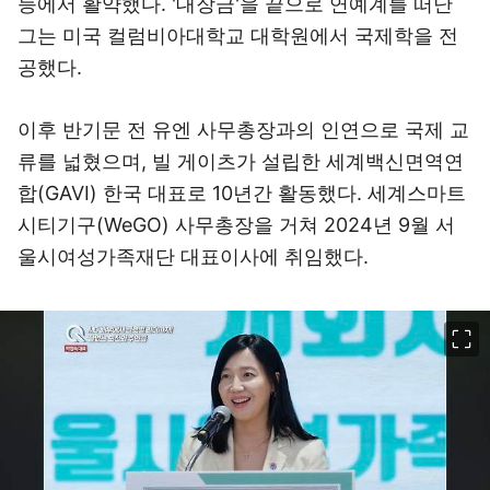
등에서 활약했다. '대장금'을 끝으로 연예계를 떠난
그는 미국 컬럼비아대학교 대학원에서 국제학을 전
공했다.
이후 반기문 전 유엔 사무총장과의 인연으로 국제 교
류를 넓혔으며, 빌 게이츠가 설립한 세계백신면역연
합(GAVI) 한국 대표로 10년간 활동했다. 세계스마트
시티기구(WeGO) 사무총장을 거쳐 2024년 9월 서
울시여성가족재단 대표이사에 취임했다.
이미지 크게 보기