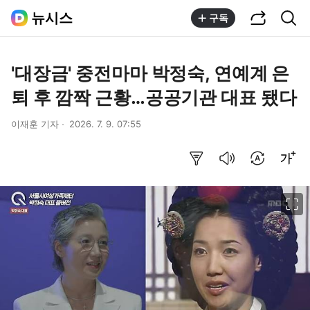
공유하기
통합검색
뉴시스
구독
'대장금' 중전마마 박정숙, 연예계 은
퇴 후 깜짝 근황…공공기관 대표 됐다
이재훈 기자
2026. 7. 9. 07:55
요약보기
음성으로 듣기
번역 설정
글씨크기 조절하기
이미지 크게 보기