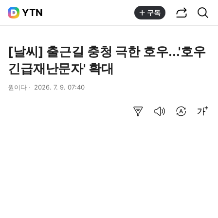
공유하기
통합검색
YTN
구독
[날씨] 출근길 충청 극한 호우...'호우
긴급재난문자' 확대
원이다
2026. 7. 9. 07:40
요약보기
음성으로 듣기
번역 설정
글씨크기 조절하기