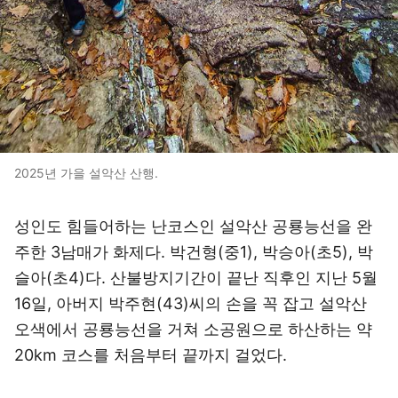
2025년 가을 설악산 산행.
성인도 힘들어하는 난코스인 설악산 공룡능선을 완
주한 3남매가 화제다. 박건형(중1), 박승아(초5), 박
슬아(초4)다. 산불방지기간이 끝난 직후인 지난 5월
16일, 아버지 박주현(43)씨의 손을 꼭 잡고 설악산
오색에서 공룡능선을 거쳐 소공원으로 하산하는 약
20km 코스를 처음부터 끝까지 걸었다.