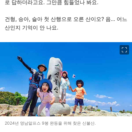
로 답하더라고요. 그만큼 힘들었나 봐요.
건형, 승아, 슬아 첫 산행으로 오른 산이오? 음… 어느
산인지 기억이 안 나요.
이미지 크게 보기
2024년 영남알프스 9붕 완등을 위해 찾은 신불산.