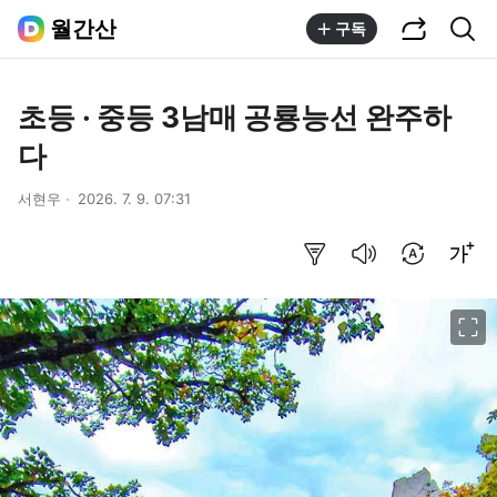
공유하기
통합검색
월간산
구독
초등 · 중등 3남매 공룡능선 완주하
다
서현우
2026. 7. 9. 07:31
요약보기
음성으로 듣기
번역 설정
글씨크기 조절하기
이미지 크게 보기