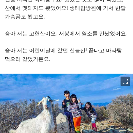
산에서 멧돼지도 봤었어요! 생태탐방원에 가서 반달
가슴곰도 봤고요.
승아 저는 고헌산이오. 서봉에서 염소를 만났었어요.
슬아 저는 어린이날에 갔던 신불산! 끝나고 마라탕
먹으러 갔었거든요.
이미지 크게 보기