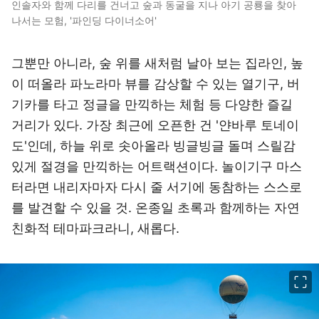
인솔자와 함께 다리를 건너고 숲과 동굴을 지나 아기 공룡을 찾아
나서는 모험, '파인딩 다이너소어'
그뿐만 아니라, 숲 위를 새처럼 날아 보는 집라인, 높
이 떠올라 파노라마 뷰를 감상할 수 있는 열기구, 버
기카를 타고 정글을 만끽하는 체험 등 다양한 즐길
거리가 있다. 가장 최근에 오픈한 건 '얀바루 토네이
도'인데, 하늘 위로 솟아올라 빙글빙글 돌며 스릴감
있게 절경을 만끽하는 어트랙션이다. 놀이기구 마스
터라면 내리자마자 다시 줄 서기에 동참하는 스스로
를 발견할 수 있을 것. 온종일 초록과 함께하는 자연
친화적 테마파크라니, 새롭다.
이미지 크게 보기