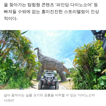
을 찾아가는 탐험형 콘텐츠 '파인딩 다이노소어' 등
빠져들 수밖에 없는 흥미진진한 스토리텔링이 인상
적이다.
이미지 크게 보기
살아 움직이는 실물 크기의 공룡을 마주할 수 있는 '다이노소어
사파리'