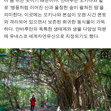
아 숨 쉬는 곳이기 때문이다. 얀바루는 오키나와 말
로 '병풍처럼 이어진 산과 울창한 숲이 펼쳐진 땅'을
의미한다. 이곳에는 오키나와 본섬이 오랜 시간 본토
와 격리되어 있으면서 보존된 희귀한 동식물이 가득
하다. 얀바루만의 독특한 생태계와 생물 다양성 덕분
에 유네스코 세계자연유산으로 지정되기도 했다.
이미지 크게 보기