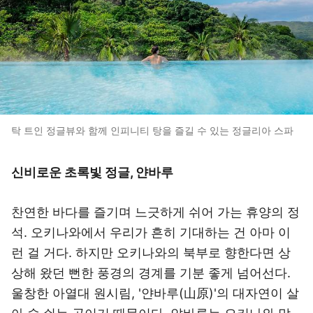
탁 트인 정글뷰와 함께 인피니티 탕을 즐길 수 있는 정글리아 스파
신비로운 초록빛 정글, 얀바루
찬연한 바다를 즐기며 느긋하게 쉬어 가는 휴양의 정
석. 오키나와에서 우리가 흔히 기대하는 건 아마 이
런 걸 거다. 하지만 오키나와의 북부로 향한다면 상
상해 왔던 뻔한 풍경의 경계를 기분 좋게 넘어선다.
울창한 아열대 원시림, '얀바루(山原)'의 대자연이 살