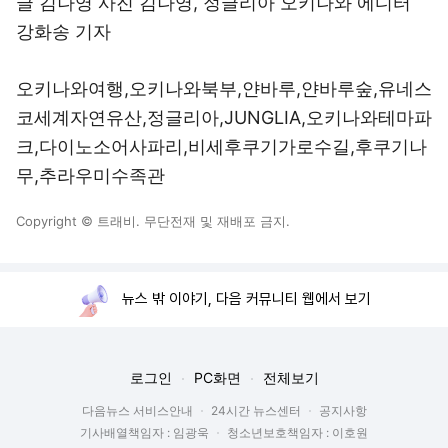
글 김나영 사진 김나영, 정글리아 오키나와 에디터
강화송 기자
오키나와여행,오키나와북부,얀바루,얀바루숲,유네스
코세계자연유산,정글리아,JUNGLIA,오키나와테마파
크,다이노소어사파리,비세후쿠기가로수길,후쿠기나
무,추라우미수족관
Copyright © 트래비. 무단전재 및 재배포 금지.
뉴스 밖 이야기, 다음 커뮤니티 웹에서 보기
로그인
PC화면
전체보기
다음뉴스 서비스안내
24시간 뉴스센터
공지사항
기사배열책임자 : 임광욱
청소년보호책임자 : 이호원