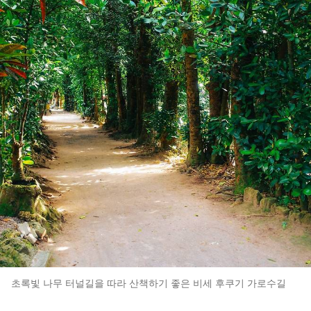
초록빛 나무 터널길을 따라 산책하기 좋은 비세 후쿠기 가로수길