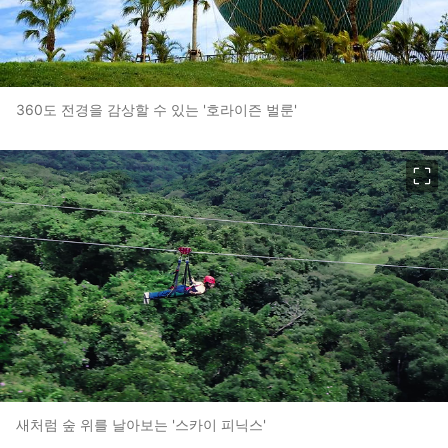
360도 전경을 감상할 수 있는 '호라이즌 벌룬'
이미지 크게 보기
새처럼 숲 위를 날아보는 '스카이 피닉스'