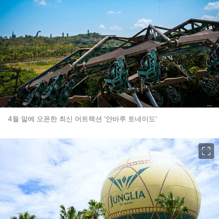
4월 말에 오픈한 최신 어트랙션 '얀바루 토네이도'
이미지 크게 보기