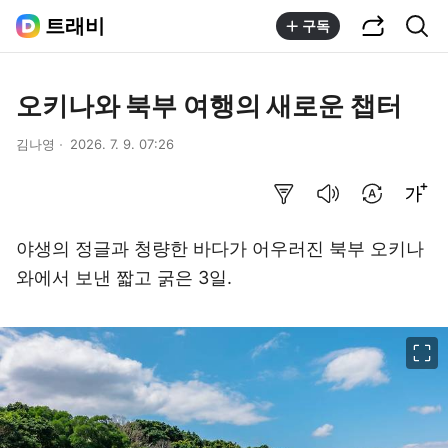
공유하기
통합검색
트래비
구독
오키나와 북부 여행의 새로운 챕터
김나영
2026. 7. 9. 07:26
요약보기
음성으로 듣기
번역 설정
글씨크기 조절하기
야생의 정글과 청량한 바다가 어우러진 북부 오키나
와에서 보낸 짧고 굵은 3일.
이미지 크게 보기