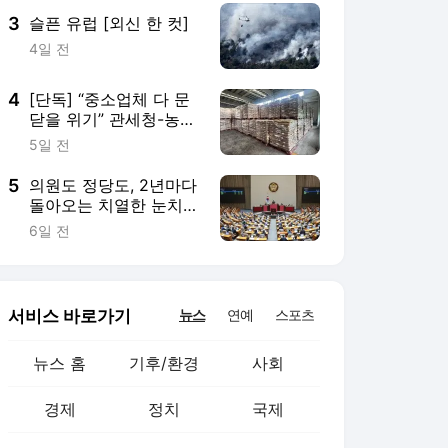
3
슬픈 유럽 [외신 한 컷]
4일 전
4
[단독] “중소업체 다 문
닫을 위기” 관세청-농식
품부의 ‘설탕 전쟁’
5일 전
5
의원도 정당도, 2년마다
돌아오는 치열한 눈치
게임
6일 전
서비스 바로가기
뉴스
연예
스포츠
뉴스 홈
기후/환경
사회
경제
정치
국제