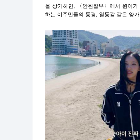
을 상기하면, 〈안원잘부〉에서 원이가 
하는 이주민들의 동경, 열등감 같은 양