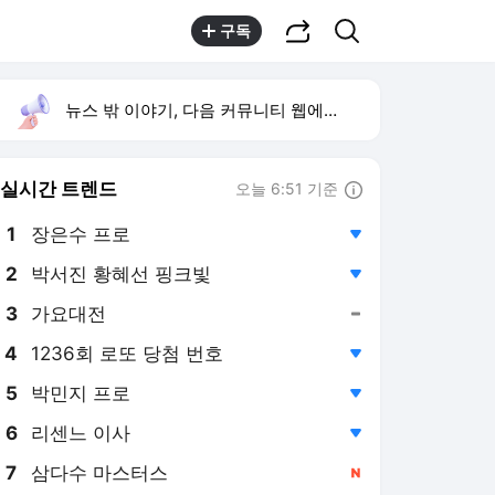
공유하기
검색
구독
뉴스 밖 이야기, 다음 커뮤니티 웹에서 보기
실시간 트렌드
오늘 6:51 기준
툴팁보기
1
장은수 프로
,하락
2
박서진 황혜선 핑크빛
,하락
3
가요대전
,유지
4
1236회 로또 당첨 번호
,하락
5
박민지 프로
,하락
6
리센느 이사
,하락
7
삼다수 마스터스
,신규