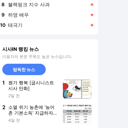
8
블랙핑크 지수 사과
,신규
9
하영 배우
,신규
10
태극기
,신규
시사IN 랭킹 뉴스
이용자의 본문 주목도 높은 뉴스입니다.
탐독한 뉴스
1
뭔가 행복 [굽시니스트
시사 만화]
2일 전
2
소멸 위기 농촌에 ‘농어
촌 기본소득’ 지급하자
생긴 일들
4일 전