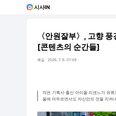
시사IN
〈안원잘부〉, 고향 풍경
[콘텐츠의 순간들]
복길
2026. 7. 9. 07:09
작은 기획사 출신 아이돌 리센느가 유튜브
울에 머무르면서도 자신만의 것을 지켜내