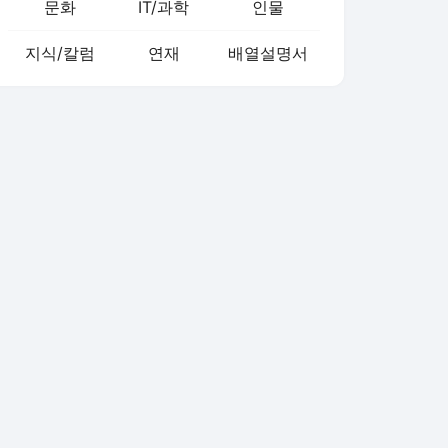
문화
IT/과학
인물
지식/칼럼
연재
배열설명서