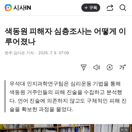
공유하기
통합검색
시사IN
구독
색동원 피해자 심층조사는 어떻게 이
루어졌나
완주·김다은 기자
2026. 7. 9. 07:09
요약보기
음성으로 듣기
번역 설정
글씨크기 조절하기
우석대 인지과학연구팀은 심리운동 기법을 통해
색동원 거주인들의 피해 진술을 수집하고 분석했
다. 언어 진술에 의존하지 않고도 구체적인 피해 진
술을 확보한 과정을 물었다.
이미지 크게 보기