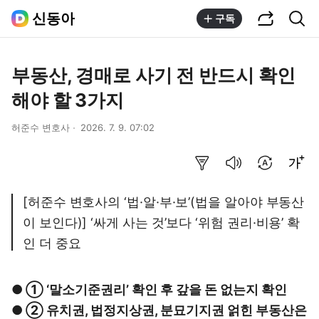
공유하기
통합검색
신동아
구독
부동산, 경매로 사기 전 반드시 확인
해야 할 3가지
허준수 변호사
2026. 7. 9. 07:02
요약보기
음성으로 듣기
번역 설정
글씨크기 조절하기
[허준수 변호사의 ‘법·알·부·보’(법을 알아야 부동산
이 보인다)] ‘싸게 사는 것’보다 ‘위험 권리·비용’ 확
인 더 중요
● ① ‘말소기준권리’ 확인 후 갚을 돈 없는지 확인
● ② 유치권, 법정지상권, 분묘기지권 얽힌 부동산은