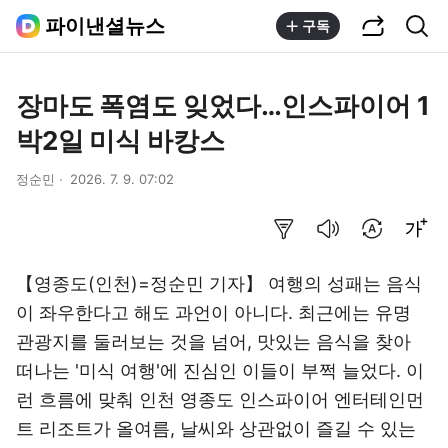
공유하기
통합검색
파이낸셜뉴스
구독
장마도 폭염도 잊었다…인스파이어 1
박2일 미식 바캉스
정순민
2026. 7. 9. 07:02
요약보기
음성으로 듣기
번역 설정
글씨크기 조절하기
【영종도(인천)=정순민 기자】 여행의 성패는 음식
이 좌우한다고 해도 과언이 아니다. 최근에는 유명
관광지를 둘러보는 것을 넘어, 맛있는 음식을 찾아
떠나는 '미식 여행'에 진심인 이들이 부쩍 늘었다. 이
런 흐름에 맞춰 인천 영종도 인스파이어 엔터테인먼
트 리조트가 올여름, 날씨와 상관없이 즐길 수 있는