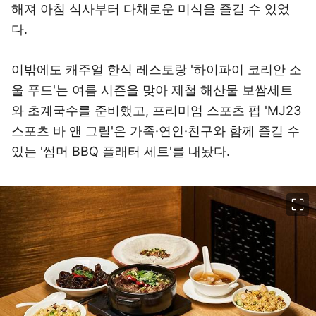
해져 아침 식사부터 다채로운 미식을 즐길 수 있었
다.
이밖에도 캐주얼 한식 레스토랑 '하이파이 코리안 소
울 푸드'는 여름 시즌을 맞아 제철 해산물 보쌈세트
와 초계국수를 준비했고, 프리미엄 스포츠 펍 'MJ23
스포츠 바 앤 그릴'은 가족·연인·친구와 함께 즐길 수
있는 '썸머 BBQ 플래터 세트'를 내놨다.
이미지 크게 보기