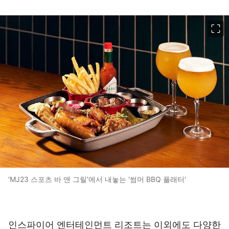
이미지 크게 보기
'MJ23 스포츠 바 앤 그릴'에서 내놓는 '썸머 BBQ 플래터'
인스파이어 엔터테인먼트 리조트는 이외에도 다양한