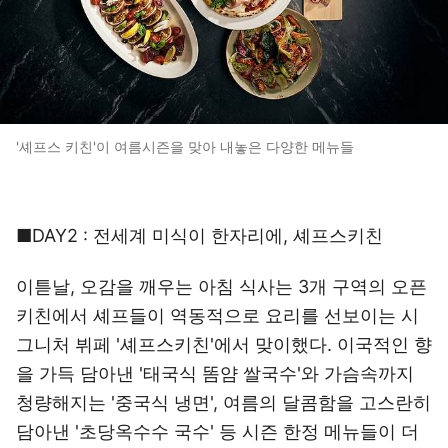
'셰프스 키친'이 여름시즌을 맞아 내놓은 다양한 메뉴들
■DAY2 : 전세계 미식이 한자리에, 셰프스키친
이튿날, 오감을 깨우는 아침 식사는 3개 구역의 오픈
키친에서 셰프들이 역동적으로 요리를 선보이는 시
그니처 뷔페 '셰프스키친'에서 맞이했다. 이국적인 향
을 가득 담아낸 '태국식 똠얌 쌀국수'와 가슴속까지
청량해지는 '중국식 냉면', 여름의 달콤함을 고스란히
담아낸 '초당옥수수 국수' 등 시즌 한정 메뉴들이 더