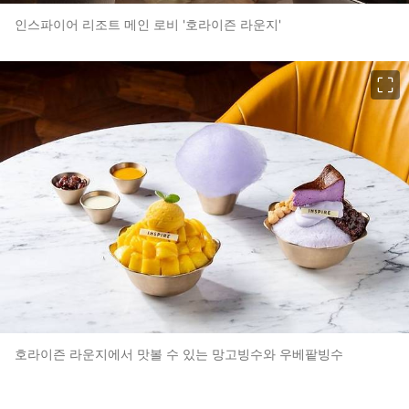
인스파이어 리조트 메인 로비 '호라이즌 라운지'
이미지 크게 보기
호라이즌 라운지에서 맛볼 수 있는 망고빙수와 우베팥빙수