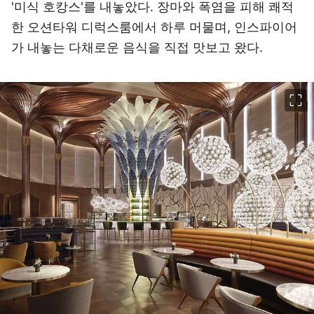
'미식 호캉스'를 내놓았다. 장마와 폭염을 피해 쾌적
한 오션타워 디럭스룸에서 하루 머물며, 인스파이어
가 내놓는 다채로운 음식을 직접 맛보고 왔다.
이미지 크게 보기