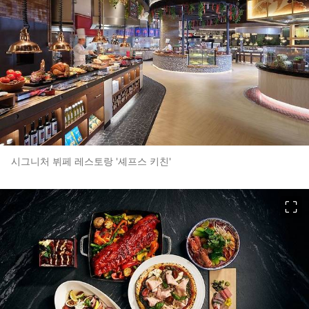
시그니처 뷔페 레스토랑 '셰프스 키친'
이미지 크게 보기