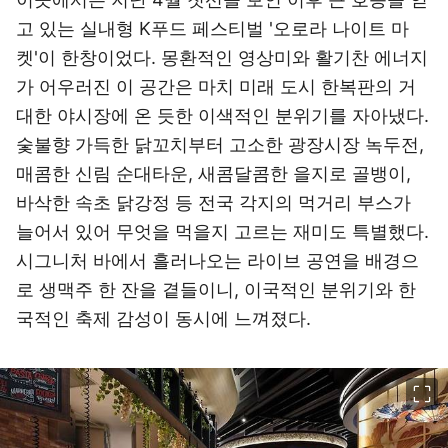
고 있는 실내형 K푸드 페스티벌 '오로라 나이트 마
켓'이 한창이었다. 몽환적인 영상미와 활기찬 에너지
가 어우러진 이 공간은 마치 미래 도시 한복판의 거
대한 야시장에 온 듯한 이색적인 분위기를 자아냈다.
숯불향 가득한 닭꼬치부터 고소한 광장시장 녹두전,
매콤한 신림 순대타운, 새콤달콤한 을지로 골뱅이,
바삭한 속초 닭강정 등 전국 각지의 먹거리 부스가
늘어서 있어 무엇을 먹을지 고르는 재미도 특별했다.
시그니처 바에서 흘러나오는 라이브 공연을 배경으
로 생맥주 한 잔을 곁들이니, 이국적인 분위기와 한
국적인 축제 감성이 동시에 느껴졌다.
이미지 크게 보기