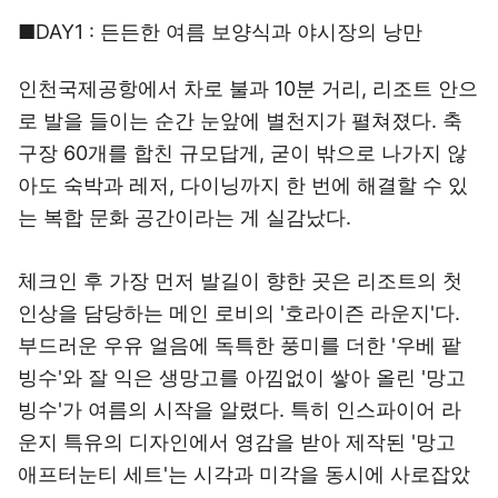
■DAY1 : 든든한 여름 보양식과 야시장의 낭만
인천국제공항에서 차로 불과 10분 거리, 리조트 안으
로 발을 들이는 순간 눈앞에 별천지가 펼쳐졌다. 축
구장 60개를 합친 규모답게, 굳이 밖으로 나가지 않
아도 숙박과 레저, 다이닝까지 한 번에 해결할 수 있
는 복합 문화 공간이라는 게 실감났다.
체크인 후 가장 먼저 발길이 향한 곳은 리조트의 첫
인상을 담당하는 메인 로비의 '호라이즌 라운지'다.
부드러운 우유 얼음에 독특한 풍미를 더한 '우베 팥
빙수'와 잘 익은 생망고를 아낌없이 쌓아 올린 '망고
빙수'가 여름의 시작을 알렸다. 특히 인스파이어 라
운지 특유의 디자인에서 영감을 받아 제작된 '망고
애프터눈티 세트'는 시각과 미각을 동시에 사로잡았