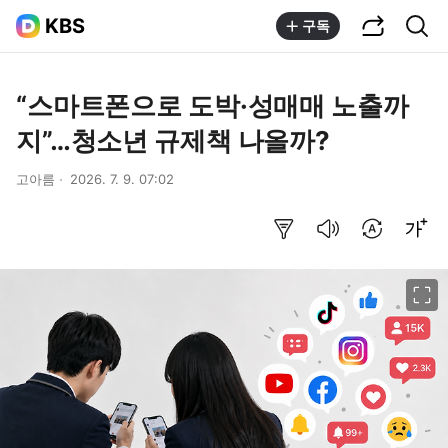
공유하기
통합검색
KBS
구독
“스마트폰으로 도박·성매매 노출까
지”…청소년 규제책 나올까?
고아름
2026. 7. 9. 07:02
요약보기
음성으로 듣기
번역 설정
글씨크기 조절하기
이미지 크게 보기