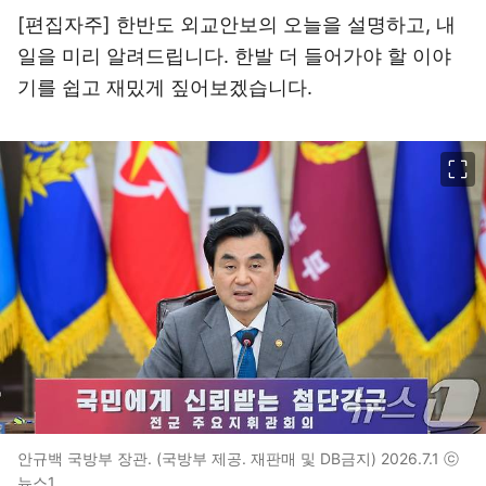
[편집자주] 한반도 외교안보의 오늘을 설명하고, 내
일을 미리 알려드립니다. 한발 더 들어가야 할 이야
기를 쉽고 재밌게 짚어보겠습니다.
이미지 크게 보기
안규백 국방부 장관. (국방부 제공. 재판매 및 DB금지) 2026.7.1 ⓒ
뉴스1