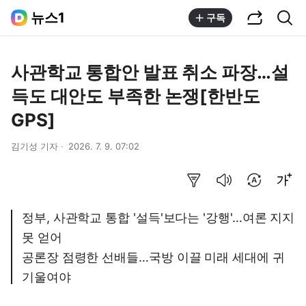
공유하기
통합검색
뉴스1
구독
사관학교 통합안 발표 취소 파장…설
득도 대안도 부족한 논쟁[한반도
GPS]
김기성 기자
2026. 7. 9. 07:02
요약보기
음성으로 듣기
번역 설정
글씨크기 조절하기
정부, 사관학교 통합 '설득'보다는 '강행'…여론 지지
못 얻어
공론장 점령한 선배들…국방 이끌 미래 세대에 귀
기울여야