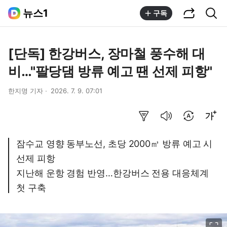
공유하기
통합검색
뉴스1
구독
[단독] 한강버스, 장마철 풍수해 대
비…"팔당댐 방류 예고 땐 선제 피항"
한지명 기자
2026. 7. 9. 07:01
요약보기
음성으로 듣기
번역 설정
글씨크기 조절하기
잠수교 영향 동부노선, 초당 2000㎥ 방류 예고 시
선제 피항
지난해 운항 경험 반영…한강버스 전용 대응체계
첫 구축
이미지 크게 보기