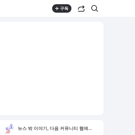
공유하기
검색
구독
뉴스 밖 이야기, 다음 커뮤니티 웹에서 보기
실시간 트렌드
오늘 13:48 기준
툴팁보기
1
방은희 어머니 고독사
,신규
2
반민정 9월 결혼
,상승
3
오산기지 무단침입
,하락
4
박성호 개그맨
,상승
5
양정원 수사 무마
,상승
6
나솔사계
,신규
7
입추 날짜
,신규