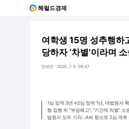
헤럴드경제
여학생 15명 성추행하
당하자 ‘차별’이라며 소
안세연
2026. 7. 9. 06:47
1심 징역 3년→2심 징역 1년, 대법원서 
형 집행 뒤 “부당해고”, “기간제 차별” 소
법원서 모두 기각…A씨 항소로 2심 계류