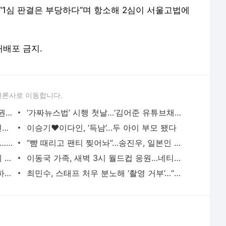
언론사로 이동합니다.
“임영웅 나오는 꿈 3일 연속 꿨는데”…복권 1등 ‘5억 당첨’
‘가짜뉴스법’ 시행 첫날…‘김어준 유튜브채널’ 신고 당해, 처벌될까?
86세 전원주 “무거운 짐 내려놓고 떠나련다” 유서 공개…‘외도 남편’에게 쓴 편지 눈길
이승기♥이다인, ‘득남’…두 아이 부모 됐다
‘대장금’ 중전마마 박정숙, 배우 관두더니…서울시 산하 여성단체 대표 됐다
“뺨 때리고 팬티 찢어놔”…송진우, 일본인 아내 엽기 행각 폭로
손담비, ‘숙소서 딸과 비눗방울 놀이’ 민폐 지적에 “제 부주의” 재차 사과
이동국 가족, 새벽 3시 월드컵 응원…네티즌 반응 엇갈려
‘69억 빚 청산’ 이상민이 작년 수입 공개하자 출연진 입 벌어졌다
최민수, 스태프 처우 분노해 ‘촬영 거부’…“밥 다 먹이고 일 시키라 했지”
서비스 약관/정책
 글쓴이에 있으며, Daum의 입장과 다를 수 있습니다.