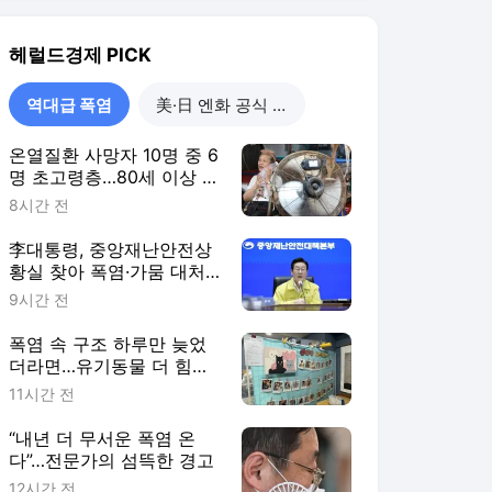
폭염 속 구조 하루만 늦었
더라면…유기동물 더 힘겨
운 여름나기
11시간 전
“내년 더 무서운 폭염 온
다”…전문가의 섬뜩한 경고
12시간 전
역대급 폭염
더보기
헤럴드경제 랭킹 뉴스
최근 3시간 집계 결과입니다.
많이 본 뉴스
탐독한 뉴스
1
역대 참모총장단 “사관
학교 통합, 국방인재 양
성체계 흔드는 처사”
3시간 전