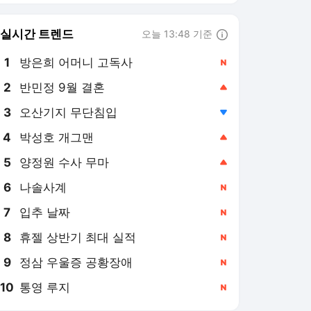
8
휴젤 상반기 최대 실적
,신규
9
정삼 우울증 공황장애
,신규
10
통영 루지
,신규
헤럴드경제
PICK
역대급 폭염
美·日 엔화 공식 개입
온열질환 사망자 10명 중 6
명 초고령층…80세 이상 집
중 보호 추진
8시간 전
李대통령, 중앙재난안전상
황실 찾아 폭염·가뭄 대처
점검
9시간 전