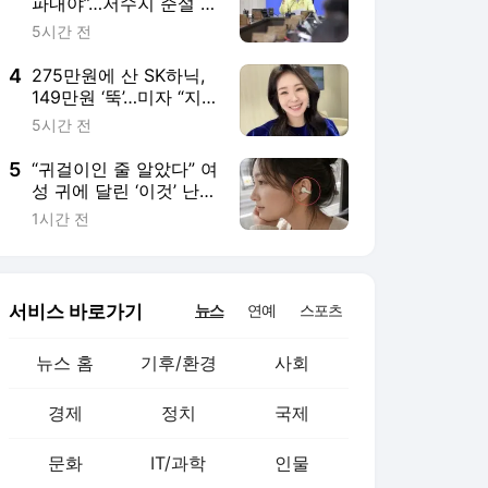
뉴스 홈
기후/환경
사회
경제
정치
국제
문화
IT/과학
인물
지식/칼럼
연재
배열설명서