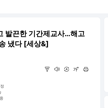
고 발끈한 기간제교사…해고
송 냈다 [세상&]
요약보기
음성으로 듣기
번역 설정
글씨크기 조절하기
인쇄하기
확정
송
 중