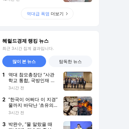
2
“한국이 어쩌다 이 지경”
물까지 바닥난 ‘초유의
사태’…최악의 여름, 이
3시간 전
제 시작이다 [지구, 뭐
래?]
3
박완수, “물 말랐을 때
파내야”…저수지 준설 국
비 지원 건의
5시간 전
4
275만원에 산 SK하닉,
149만원 ‘뚝’…미자 “지
금 털면 죽는다” 심경 토
5시간 전
로
5
“귀걸이인 줄 알았다” 여
성 귀에 달린 ‘이것’ 난
리…삼성 ‘초유의 기기’
1시간 전
드디어 나온다
서비스 바로가기
뉴스
연예
스포츠