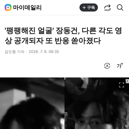
공유하기
통합검색
마이데일리
구독
'팽팽해진 얼굴' 장동건, 다른 각도 영
상 공개되자 또 반응 쏟아졌다
김도형 기자
2026. 7. 9. 06:35
번역 설정
글씨크기 조절하기
이미지 크게 보기