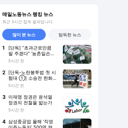
3
이재명 정권은 윤석열
정권의 전철을 밟는가
5시간 전
4
삼성중공업 올해 ‘직영
이주노동자’ 500명 채용
목표
5시간 전
5
근로복지공단 하반기
274명 행정직 신규채용
5시간 전
서비스 바로가기
뉴스
연예
스포츠
뉴스 홈
기후/환경
사회
경제
정치
국제