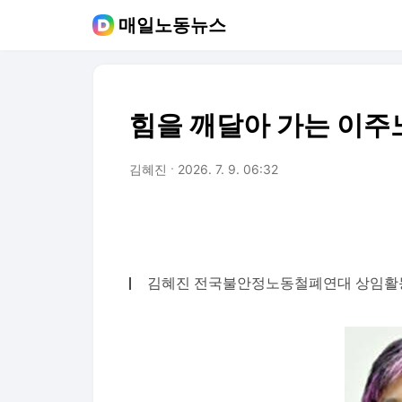
매일노동뉴스
힘을 깨달아 가는 이
김혜진
2026. 7. 9. 06:32
김혜진 전국불안정노동철폐연대 상임활