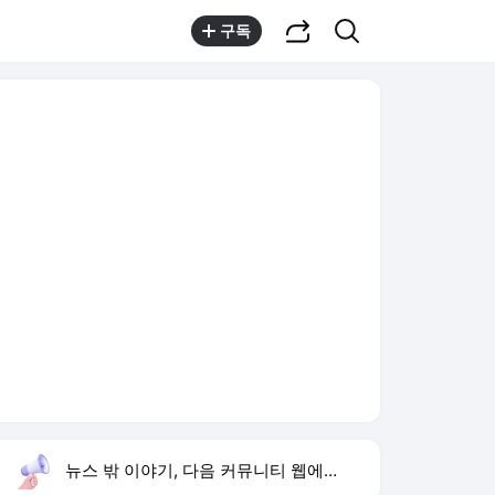
공유하기
검색
구독
뉴스 밖 이야기, 다음 커뮤니티 웹에서 보기
실시간 트렌드
오늘 3:02 기준
툴팁보기
1
오지헌 아버지 일타강사
,유지
2
이설 결혼의 완성 종영
,신규
3
지안 엄정욱 결혼
,유지
4
국조특위 여야 충돌
,신규
5
조여정 다이어트
,신규
6
장서희 욕망의 덫
,신규
7
코스닥 매수 사이드카
,하락