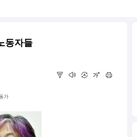
주노동자들
요약보기
음성으로 듣기
번역 설정
글씨크기 조절하기
인쇄하기
동가