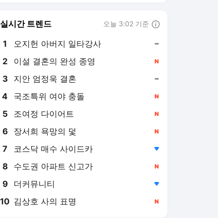
8
수도권 아파트 신고가
,신규
9
더커뮤니티
,하락
10
김상호 사의 표명
,신규
매일노동뉴스 랭킹 뉴스
최근 3시간 집계 결과입니다.
많이 본 뉴스
탐독한 뉴스
1
[단독] “초과근로만큼
쌀 주겠다” ‘농촌일손센
터’식 계산법
5시간 전
2
[단독-노란봉투법 첫 시
험대 ①] 소송전 한화오
션의 ‘교섭 지연 전략’ 노
5시간 전
림수