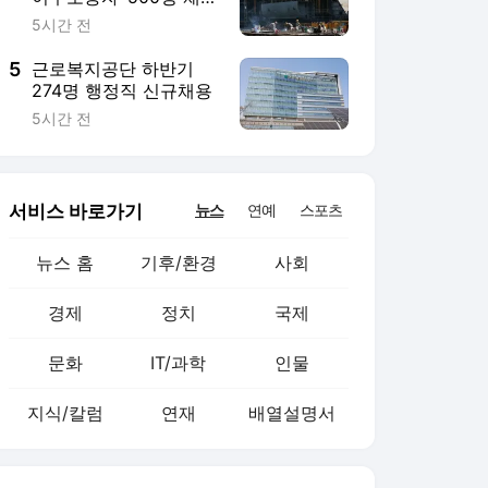
문화
IT/과학
인물
지식/칼럼
연재
배열설명서