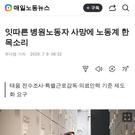
공유하기
통합검색
매일노동뉴스
구독
잇따른 병원노동자 사망에 노동계 한
목소리
우다영 기자
2026. 7. 9. 06:32
요약보기
음성으로 듣기
번역 설정
글씨크기 조절하기
태움 전수조사·특별근로감독·의료인력 기준 제도
화 요구
이미지 크게 보기