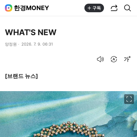
공유하기
통합검색
한경MONEY
구독
WHAT'S NEW
양정원
2026. 7. 9. 06:31
음성으로 듣기
번역 설정
글씨크기 조절하기
[브랜드 뉴스]
이미지 크게 보기