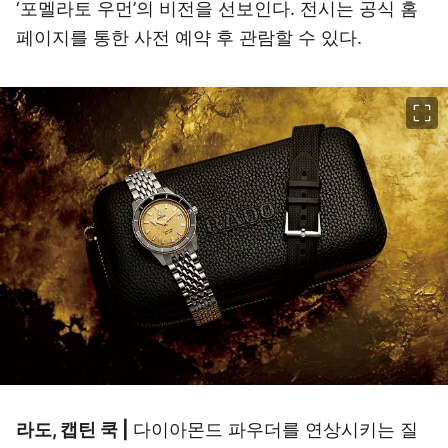
‘포멜라토 우먼’의 비전을 선보인다. 전시는 공식 홈
페이지를 통한 사전 예약 후 관람할 수 있다.
이미지 크게 보기
라도, 캡틴 쿡 |
다이아몬드 파우더를 연상시키는 질