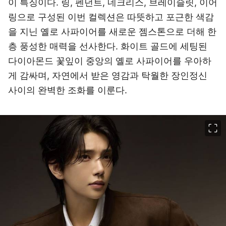
이 특징이다. 링, 펜던트, 네크리스, 브레이슬릿, 이어
링으로 구성된 이번 컬렉션은 따뜻하고 포근한 색감
을 지닌 옐로 사파이어를 새로운 젬스톤으로 더해 한
층 풍성한 매력을 선사한다. 화이트 골드에 세팅된
다이아몬드 꽃잎이 중앙의 옐로 사파이어를 우아하
게 감싸며, 자연에서 받은 영감과 탁월한 장인정신
사이의 완벽한 조화를 이룬다.
이미지 크게 보기