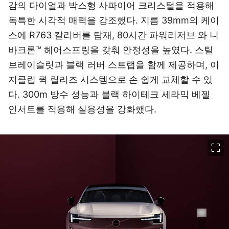
감의 다이얼과 박스형 사파이어 크리스털을 적용해
독특한 시각적 매력을 강조했다. 지름 39mm의 케이
스에 R763 칼리버를 탑재, 80시간 파워리저브 와 니
바크론™ 헤어스프링을 갖춰 안정성을 높였다. 스틸
브레이슬릿과 블랙 러버 스트랩을 함께 제공하며, 이
지클립 퀵 릴리즈 시스템으로 손 쉽게 교체할 수 있
다. 300m 방수 성능과 블랙 하이테크 세라믹 베젤
인서트를 적용해 실용성을 강화했다.
이미지 크게 보기