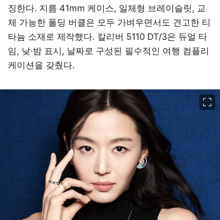
징한다. 지름 41mm 케이스, 일체형 브레이슬릿, 교
체 가능한 폴딩 버클은 모두 가벼우면서도 견고한 티
타늄 소재로 제작했다. 칼리버 5110 DT/3은 듀얼 타
임, 낮·밤 표시, 날짜로 구성된 필수적인 여행 컴플리
케이션을 갖췄다.
이미지 크게 보기