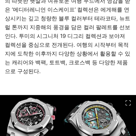
의 따뜻한 햇살과 여유로운 여행 무드에서 영감을 받
은 ‘메디터레니언 이스케이프’ 컬렉션은 에게해를 연
상시키는 깊고 청량한 블루 컬러부터 테라코타, 뉴트
럴 톤까지 지중해의 풍경을 담은 컬러 팔레트를 선보
인다. 투미의 시그니처 19 디그리 컬렉션과 보야져
컬렉션을 중심으로 전개된다. 여행의 시작부터 목적
지에 도착한 이후까지 다양한 상황에서 활용할 수 있
는 캐리어와 백팩, 토트백, 크로스백 등 다양한 제품
으로 구성된다.
이미지 크게 보기