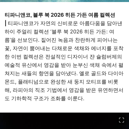
티파니앤코, 블루 북 2026 히든 가든 여름 컬렉션
|
티파니앤코가 자연의 신비로운 아름다움을 담아낸
하이 주얼리 컬렉션 ‘블루 북 2026 히든 가든: 여
름’을 선보인다. 짙어진 녹음과 찬란하게 피어나는
꽃, 자연이 뿜어내는 다채로운 색채와 에너지를 포착
한 이번 컬렉션은 전설적인 디자이너 쟌 슐럼버제의
예술적 유산에서 영감을 받아 눈부신 색채 속에서 펼
쳐지는 새들의 향연을 담아냈다. 옐로 골드와 다이아
몬드, 플래티넘으로 완성한 새 둥지 모티프를 비롯
해, 라피아의 직조 기법에서 영감을 받은 유연하면서
도 기하학적 구조가 조화를 이룬다.
이미지 크게 보기