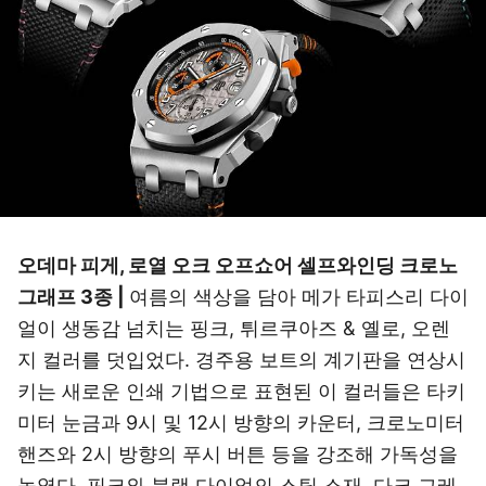
오데마 피게, 로열 오크 오프쇼어 셀프와인딩 크로노
그래프 3종 |
여름의 색상을 담아 메가 타피스리 다이
얼이 생동감 넘치는 핑크, 튀르쿠아즈 & 옐로, 오렌
지 컬러를 덧입었다. 경주용 보트의 계기판을 연상시
키는 새로운 인쇄 기법으로 표현된 이 컬러들은 타키
미터 눈금과 9시 및 12시 방향의 카운터, 크로노미터
핸즈와 2시 방향의 푸시 버튼 등을 강조해 가독성을
높였다. 핑크와 블랙 다이얼의 스틸 소재, 다크 그레