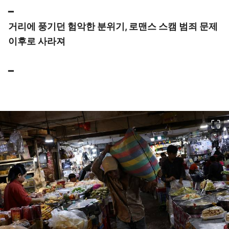
━
거리에 풍기던 험악한 분위기, 로맨스 스캠 범죄 문제
이후로 사라져
━
이미지 크게 보기