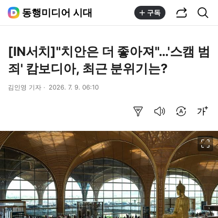
공유하기
통합검색
동행미디어 시대
구독
[IN서치]"치안은 더 좋아져"…'스캠 범
죄' 캄보디아, 최근 분위기는?
김인영 기자
2026. 7. 9. 06:10
요약보기
음성으로 듣기
번역 설정
글씨크기 조절하기
이미지 크게 보기