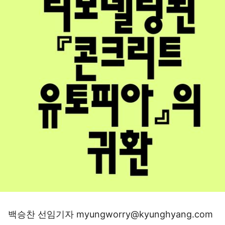
백승찬 선임기자 myungworry@kyunghyang.com