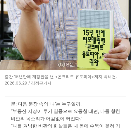
출간 15년만에 개정판을 낸 <콘크리트 유토피아>저자 박해천.
2026.06.29 / 김정근기자
문: 다음 문장 속의 ‘나’는 누구일까.
“부동산 시장이 투기 열풍으로 요동칠 때면, 나를 향한
비판의 목소리가 어김없이 커진다.”
“나를 겨냥한 비판의 화살들은 내 몸에 수북이 꽂혀 거