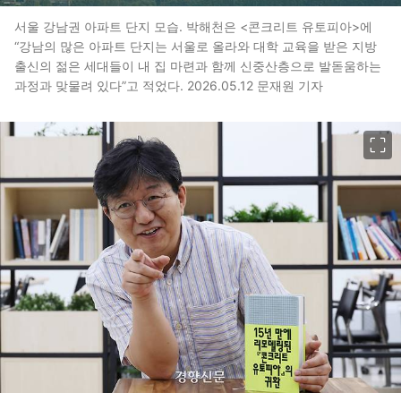
서울 강남권 아파트 단지 모습. 박해천은 <콘크리트 유토피아>에
“강남의 많은 아파트 단지는 서울로 올라와 대학 교육을 받은 지방
출신의 젊은 세대들이 내 집 마련과 함께 신중산층으로 발돋움하는
과정과 맞물려 있다”고 적었다. 2026.05.12 문재원 기자
이미지 크게 보기