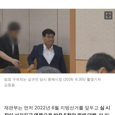
이미지 크게 보기
법정 구속되는 심규언 당시 동해시장 (2026. 6.30)/ 촬영기자
김중용
재판부는 먼저 2022년 6월 지방선거를 앞두고
심 시