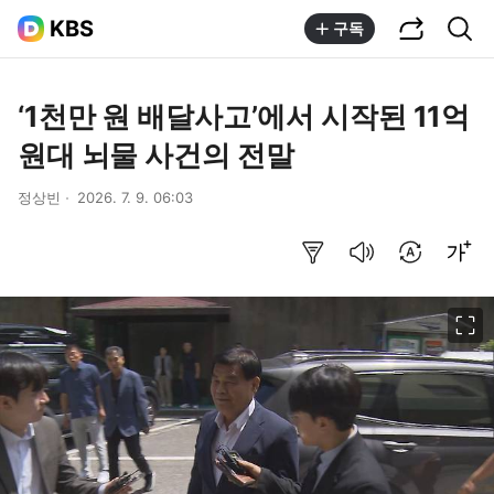
공유하기
통합검색
KBS
구독
‘1천만 원 배달사고’에서 시작된 11억
원대 뇌물 사건의 전말
정상빈
2026. 7. 9. 06:03
요약보기
음성으로 듣기
번역 설정
글씨크기 조절하기
이미지 크게 보기