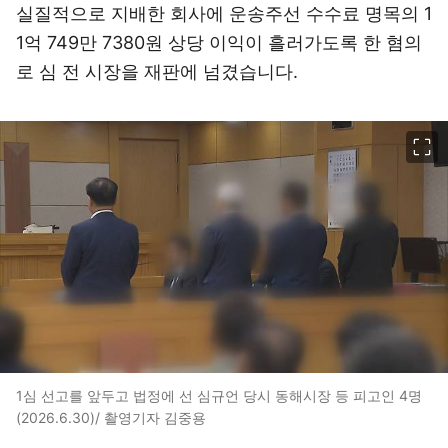
실질적으로 지배한 회사에 운송주선 수수료 명목의 1
1억 749만 7380원 상당 이익이 흘러가도록 한 혐의
로 심 전 시장을 재판에 넘겼습니다.
이미지 크게 보기
1심 선고를 앞두고 법정에 선 심규언 당시 동해시장 등 피고인 4명
(2026.6.30)/ 촬영기자 김중용