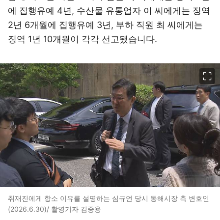
에 집행유예 4년, 수산물 유통업자 이 씨에게는 징역
2년 6개월에 집행유예 3년, 부하 직원 최 씨에게는
징역 1년 10개월이 각각 선고됐습니다.
이미지 크게 보기
취재진에게 항소 이유를 설명하는 심규언 당시 동해시장 측 변호인
(2026.6.30)/ 촬영기자 김중용