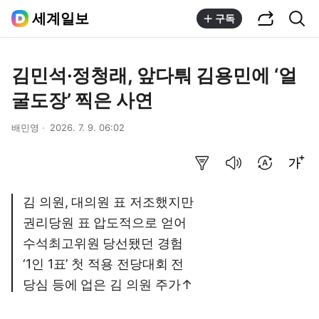
공유하기
통합검색
세계일보
구독
김민석·정청래, 앞다퉈 김용민에 ‘얼
굴도장’ 찍은 사연
배민영
2026. 7. 9. 06:02
요약보기
음성으로 듣기
번역 설정
글씨크기 조절하기
김 의원, 대의원 표 저조했지만
권리당원 표 압도적으로 얻어
수석최고위원 당선됐던 경험
‘1인 1표’ 첫 적용 전당대회 전
당심 등에 업은 김 의원 주가↑