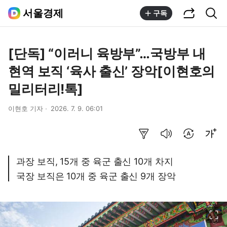
공유하기
통합검색
서울경제
구독
[단독] “이러니 육방부”…국방부 내
현역 보직 ‘육사 출신’ 장악[이현호의
밀리터리!톡]
이현호 기자
2026. 7. 9. 06:01
요약보기
음성으로 듣기
번역 설정
글씨크기 조절하기
과장 보직, 15개 중 육군 출신 10개 차지
국장 보직은 10개 중 육군 출신 9개 장악
이미지 크게 보기