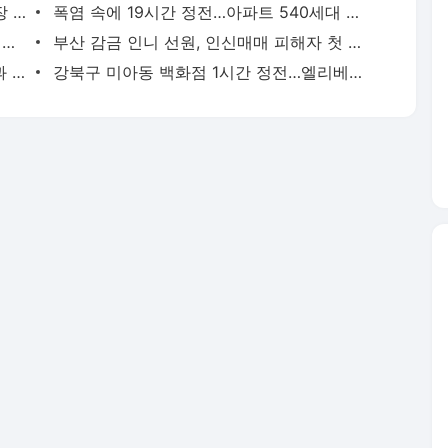
극심한 밤더위 물놀이장으로…한강수영장 북적
폭염 속에 19시간 정전…아파트 540세대 불편
황토 목욕에 과채 수영장까지…동물원의 여름나기
부산 감금 인니 선원, 인신매매 피해자 첫 인정
지나가자 지면온도 10도 ’뚝’…살수차 효과 톡톡
강북구 미아동 백화점 1시간 정전…엘리베이터 갇힘 신고도