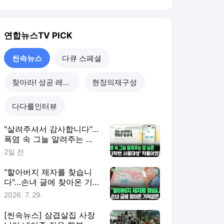
연합뉴스TV
PICK
씬속뉴스
다큐 스페셜
찾아라! 성공 레시피
현장의재구성
다다를인터뷰
"살려주셔서 감사합니다"…
폭염 속 그늘 알려주는 앱
실존 [씬속뉴스]
2일 전
"할아버지 제자를 찾습니
다"…손녀 글에 찾아온 기
적같은 일 [씬속뉴스]
2026. 7. 29.
[씬속뉴스] 삼겹살집 사장