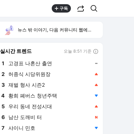
공유하기
검색
구독
뉴스 밖 이야기, 다음 커뮤니티 웹에서 보기
실시간 트렌드
오늘 8:51 기준
툴팁보기
1
고경표 나혼산 출연
,유지
2
허종식 시당위원장
,상승
4
황희 폐버스 청년주택
,하락
5
우리 동네 전성시대
,상승
6
남산 도깨비 터
,신규
7
샤이니 민호
,하락