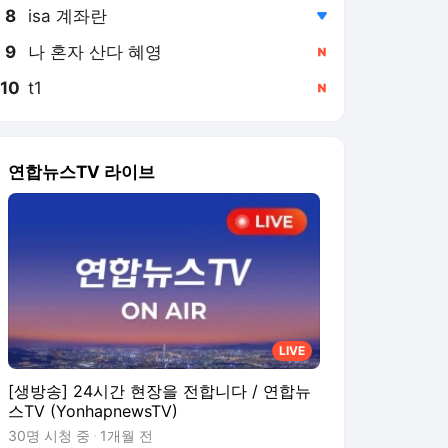
8
isa 계좌란
,하락
9
나 혼자 산다 혜영
,신규
10
t1
,신규
연합뉴스TV 라이브
LIVE
[생방송] 24시간 현장을 전합니다 / 연합뉴
스TV (YonhapnewsTV)
30명 시청 중
1개월 전