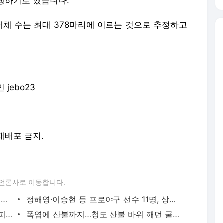
행하기로 했습니다.
체 수는 최대 378마리에 이르는 것으로 추정하고
jebo23
 재배포 금지.
 언론사로 이동합니다.
서울 홍제동서 마을버스가 상가로 돌진…보행자 등 8명 부상
정해영·이승현 등 프로야구 선수 11명, 상무 야구단 합격
폭염 피해 서점으로…’텍스트 힙’이 바꾼 피서
폭염에 산불까지…청도 산불 바위 깨던 굴착기 불꽃 산불로