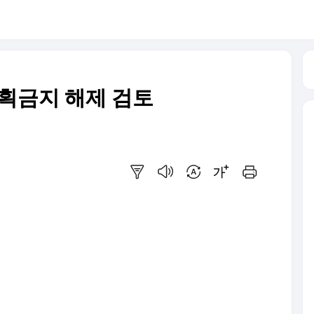
포획금지 해제 검토
요약보기
음성으로 듣기
번역 설정
글씨크기 조절하기
인쇄하기