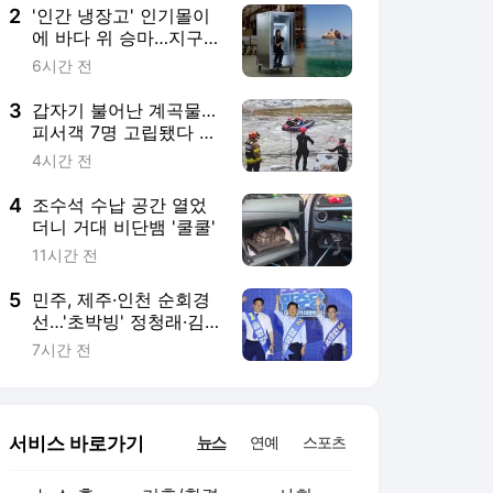
2
'인간 냉장고' 인기몰이
에 바다 위 승마…지구
촌의 여름나기
6시간 전
3
갑자기 불어난 계곡물…
피서객 7명 고립됐다 구
조
4시간 전
4
조수석 수납 공간 열었
더니 거대 비단뱀 '쿨쿨'
11시간 전
5
민주, 제주·인천 순회경
선…'초박빙' 정청래·김
민석 2차전 돌입
7시간 전
서비스 바로가기
뉴스
연예
스포츠