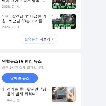
님이 내어준 작은 행복, 그
리고 감사와 화답
2026. 7. 14.
"아이 살려달라" 다급한 외
침…퇴근길 30분 거리를 단
10분 만에 뚫은 경찰 [씬속
2026. 7. 13.
뉴스]
씬속뉴스
더보기
연합뉴스TV 랭킹 뉴스
최근 3시간 집계 결과입니다.
많이 본 뉴스
1
전기는 돌아왔지만…"굉
음에 밤새 뒤척여"
4시간 전