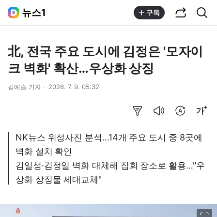
공유하기
통합검색
뉴스1
구독
北, 전국 주요 도시에 김정은 '모자이
크 벽화' 확산…우상화 상징
김예슬 기자
2026. 7. 9. 05:32
요약보기
음성으로 듣기
번역 설정
글씨크기 조절하기
NK뉴스 위성사진 분석…14개 주요 도시 중 8곳에
벽화 설치 확인
김일성·김정일 벽화 대체해 집회 장소로 활용…"우
상화 상징물 세대교체"
이미지 크게 보기