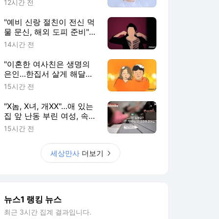
12시간 전
"예비 신랑 절친이 전신 먹
물 문신, 해외 도피 준비"…
예비 신부 '혼란'
14시간 전
"이혼한 여사친은 생명의
은인…한집서 살게 해달라"
남편 요구에 '절망'
15시간 전
"X놈, X녀, 개XX"…애 있는
집 앞 난동 부린 여성, 속옷
까지 훌러덩[영상]
15시간 전
세상만사
더보기
뉴스1 랭킹 뉴스
최근 3시간 집계 결과입니다.