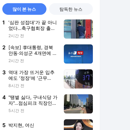
많이 본 뉴스
탐독한 뉴스
1
'심판 성접대'가 끝 아니
었다…축구협회장 출장
에 부인 3회 동반 '펑펑'
2시간 전
2
[속보] 李대통령, 경북
안동·의성군 4개면에 특
별재난지역 선포
2시간 전
3
역대 가장 뜨거운 입추
에도 '정장'에 '근무
복'…"반바지? 꿈도 못
8시간 전
꿔요"
4
"땡볕 싫다, 구내식당 가
자"…점심피크 직장인
사라진 식당가 [르포]
5시간 전
5
박지현, 여신