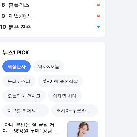
8
홈플러스
,신규
9
재벌x형사
,신규
10
붉은 진주
,하락
뉴스1
PICK
세상만사
역사&오늘
롤러코스피
美-이란 종전협상
오늘의 사건사고
이재명 시대
지구촌 화제의 뉴스
러시아-우크라 전쟁
"자네 부인은 잘 끝날 거
야"…'양정원 무마' 강남 경
찰, 다른 돈도 받은 정황