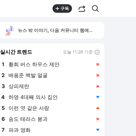
공유하기
검색
구독
뉴스 밖 이야기, 다음 커뮤니티 웹에서 보기
실시간 트렌드
오늘 11:28 기준
툴팁보기
1
황희 버스 하우스 제안
,신규
2
배용준 백발 얼굴
,신규
3
상피제란
,상승
4
하영 4대째 의사 집안
,하락
5
이런 엿 같은 사랑
,상승
6
송도 테라스 붕괴
,신규
7
파과 영화
,하락