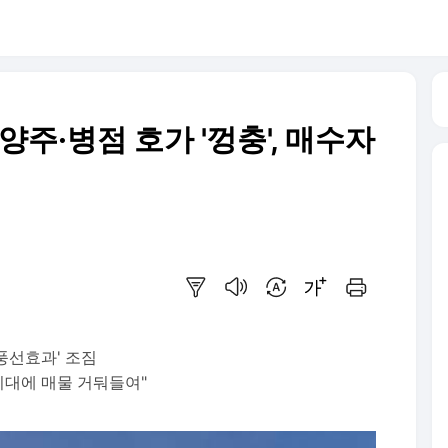
양주·병점 호가 '껑충', 매수자
요약보기
음성으로 듣기
번역 설정
글씨크기 조절하기
인쇄하기
풍선효과' 조짐
기대에 매물 거둬들여"