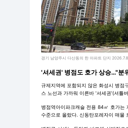
경기 남양주시 다산동의 한 아파트 단지 2026.7.
'셔세권' 병점도 호가 상승…"분
규제지역에 포함되지 않은 화성시 병점구
스 노선과 가까워 이른바 '셔세권'(셔틀
병점역아이파크캐슬 전용 84㎡ 호가는 
수준으로 올랐다. 신동탄포레자이 매물 호