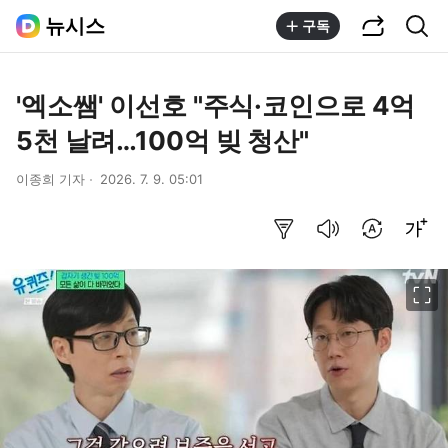
공유하기
통합검색
뉴시스
구독
'엑소쌤' 이선호 "주식·코인으로 4억
5천 날려…100억 빚 청산"
이종희 기자
2026. 7. 9. 05:01
요약보기
음성으로 듣기
번역 설정
글씨크기 조절하기
이미지 크게 보기